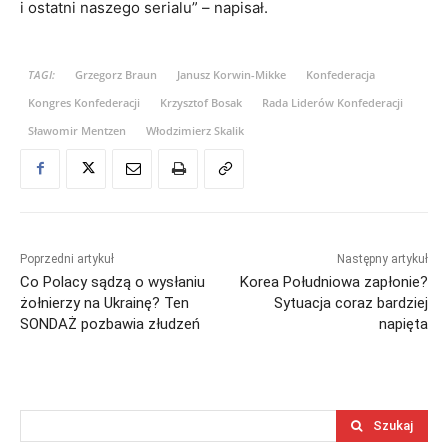
i ostatni naszego serialu” – napisał.
TAGI:
Grzegorz Braun
Janusz Korwin-Mikke
Konfederacja
Kongres Konfederacji
Krzysztof Bosak
Rada Liderów Konfederacji
Sławomir Mentzen
Włodzimierz Skalik
Poprzedni artykuł
Następny artykuł
Co Polacy sądzą o wysłaniu
Korea Południowa zapłonie?
żołnierzy na Ukrainę? Ten
Sytuacja coraz bardziej
SONDAŻ pozbawia złudzeń
napięta
Szukaj