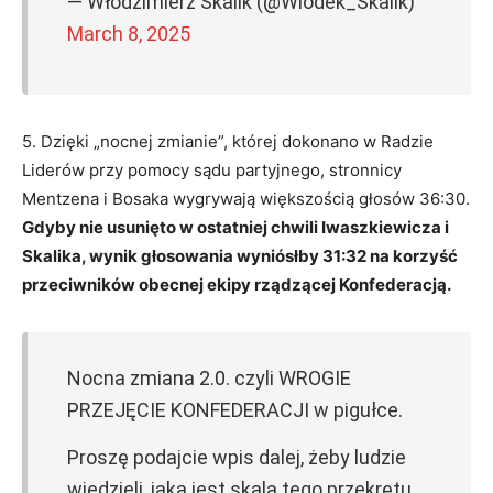
— Włodzimierz Skalik (@Wlodek_Skalik)
March 8, 2025
5. Dzięki „nocnej zmianie”, której dokonano w Radzie
Liderów przy pomocy sądu partyjnego, stronnicy
Mentzena i Bosaka wygrywają większością głosów 36:30.
Gdyby nie usunięto w ostatniej chwili Iwaszkiewicza i
Skalika, wynik głosowania wyniósłby 31:32 na korzyść
przeciwników obecnej ekipy rządzącej Konfederacją.
Nocna zmiana 2.0. czyli WROGIE
PRZEJĘCIE KONFEDERACJI w pigułce.
Proszę podajcie wpis dalej, żeby ludzie
wiedzieli, jaka jest skala tego przekrętu.