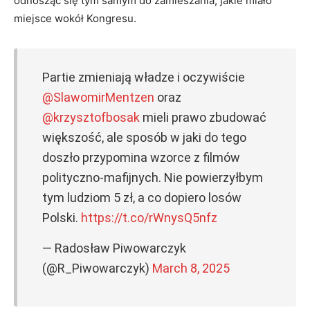
odnosząc się tym samym do zamieszania, jakie miało
miejsce wokół Kongresu.
Partie zmieniają władze i oczywiście
@SlawomirMentzen
oraz
@krzysztofbosak
mieli prawo zbudować
większość, ale sposób w jaki do tego
doszło przypomina wzorce z filmów
polityczno-mafijnych. Nie powierzyłbym
tym ludziom 5 zł, a co dopiero losów
Polski.
https://t.co/rWnysQ5nfz
— Radosław Piwowarczyk
(@R_Piwowarczyk)
March 8, 2025