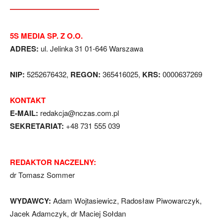
5S MEDIA SP. Z O.O.
ADRES:
ul. Jelinka 31 01-646 Warszawa
NIP:
5252676432,
REGON:
365416025,
KRS:
0000637269
KONTAKT
E-MAIL:
redakcja@nczas.com.pl
SEKRETARIAT:
+48 731 555 039
REDAKTOR NACZELNY:
dr Tomasz Sommer
WYDAWCY:
Adam Wojtasiewicz, Radosław Piwowarczyk,
Jacek Adamczyk, dr Maciej Sołdan