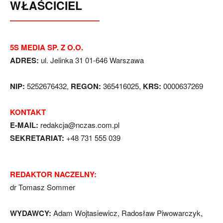
WŁAŚCICIEL
5S MEDIA SP. Z O.O.
ADRES:
ul. Jelinka 31 01-646 Warszawa
NIP:
5252676432,
REGON:
365416025,
KRS:
0000637269
KONTAKT
E-MAIL:
redakcja@nczas.com.pl
SEKRETARIAT:
+48 731 555 039
REDAKTOR NACZELNY:
dr Tomasz Sommer
WYDAWCY:
Adam Wojtasiewicz, Radosław Piwowarczyk,