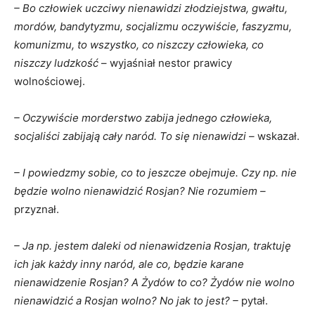
– Bo człowiek uczciwy nienawidzi złodziejstwa, gwałtu,
mordów, bandytyzmu, socjalizmu oczywiście, faszyzmu,
komunizmu, to wszystko, co niszczy człowieka, co
niszczy ludzkość
– wyjaśniał nestor prawicy
wolnościowej.
– Oczywiście morderstwo zabija jednego człowieka,
socjaliści zabijają cały naród. To się nienawidzi –
wskazał.
– I powiedzmy sobie, co to jeszcze obejmuje. Czy np. nie
będzie wolno nienawidzić Rosjan? Nie rozumiem –
przyznał.
– Ja np. jestem daleki od nienawidzenia Rosjan, traktuję
ich jak każdy inny naród, ale co, będzie karane
nienawidzenie Rosjan? A Żydów to co? Żydów nie wolno
nienawidzić a Rosjan wolno? No jak to jest? –
pytał.