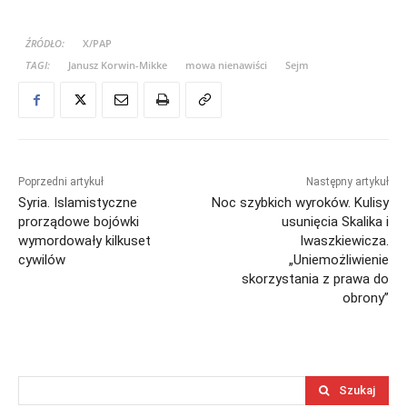
ŹRÓDŁO:
X/PAP
TAGI:
Janusz Korwin-Mikke
mowa nienawiści
Sejm
Poprzedni artykuł
Następny artykuł
Syria. Islamistyczne
Noc szybkich wyroków. Kulisy
prorządowe bojówki
usunięcia Skalika i
wymordowały kilkuset
Iwaszkiewicza.
cywilów
„Uniemożliwienie
skorzystania z prawa do
obrony”
Szukaj