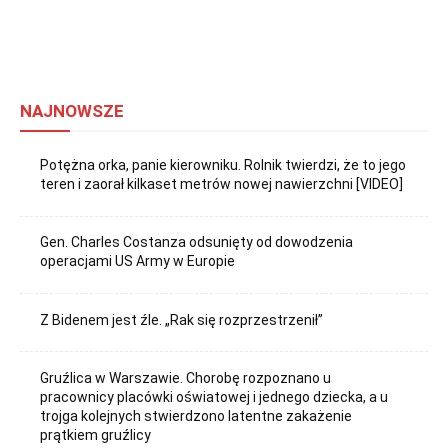
NAJNOWSZE
Potężna orka, panie kierowniku. Rolnik twierdzi, że to jego
teren i zaorał kilkaset metrów nowej nawierzchni [VIDEO]
Gen. Charles Costanza odsunięty od dowodzenia
operacjami US Army w Europie
Z Bidenem jest źle. „Rak się rozprzestrzenił”
Gruźlica w Warszawie. Chorobę rozpoznano u
pracownicy placówki oświatowej i jednego dziecka, a u
trojga kolejnych stwierdzono latentne zakażenie
prątkiem gruźlicy