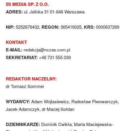
5S MEDIA SP. Z O.O.
ADRES:
ul. Jelinka 31 01-646 Warszawa
NIP:
5252676432,
REGON:
365416025,
KRS:
0000637269
KONTAKT
E-MAIL:
redakcja@nczas.com.pl
SEKRETARIAT:
+48 731 555 039
REDAKTOR NACZELNY:
dr Tomasz Sommer
WYDAWCY:
Adam Wojtasiewicz, Radosław Piwowarczyk,
Jacek Adamczyk, dr Maciej Sołdan
DZIENNIKARZE:
Dominik Cwikła, Marta Maciejewska-