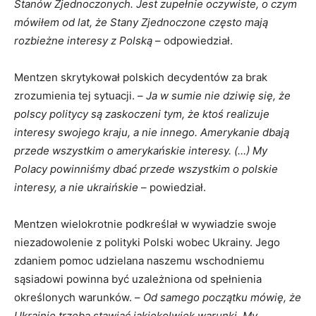
Stanów Zjednoczonych. Jest zupełnie oczywiste, o czym
mówiłem od lat, że Stany Zjednoczone często mają
rozbieżne interesy z Polską
– odpowiedział.
Mentzen skrytykował polskich decydentów za brak
zrozumienia tej sytuacji. –
Ja w sumie nie dziwię się, że
polscy politycy są zaskoczeni tym, że ktoś realizuje
interesy swojego kraju, a nie innego. Amerykanie dbają
przede wszystkim o amerykańskie interesy. (…) My
Polacy powinniśmy dbać przede wszystkim o polskie
interesy, a nie ukraińskie
– powiedział.
Mentzen wielokrotnie podkreślał w wywiadzie swoje
niezadowolenie z polityki Polski wobec Ukrainy. Jego
zdaniem pomoc udzielana naszemu wschodniemu
sąsiadowi powinna być uzależniona od spełnienia
określonych warunków. –
Od samego początku mówię, że
Ukrainie trzeba stawiać jakiekolwiek warunki. My