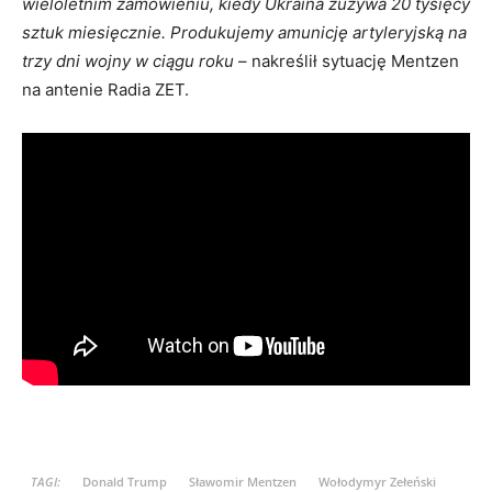
wieloletnim zamówieniu, kiedy Ukraina zużywa 20 tysięcy
sztuk miesięcznie.
Produkujemy amunicję artyleryjską na
trzy dni wojny w ciągu roku
– nakreślił sytuację Mentzen
na antenie Radia ZET.
TAGI:
Donald Trump
Sławomir Mentzen
Wołodymyr Zełeński