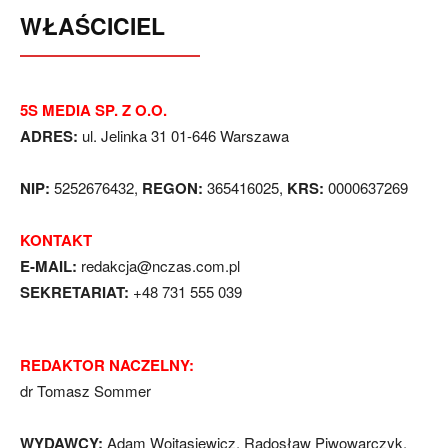
WŁAŚCICIEL
5S MEDIA SP. Z O.O.
ADRES:
ul. Jelinka 31 01-646 Warszawa
NIP:
5252676432,
REGON:
365416025,
KRS:
0000637269
KONTAKT
E-MAIL:
redakcja@nczas.com.pl
SEKRETARIAT:
+48 731 555 039
REDAKTOR NACZELNY:
dr Tomasz Sommer
WYDAWCY:
Adam Wojtasiewicz, Radosław Piwowarczyk,