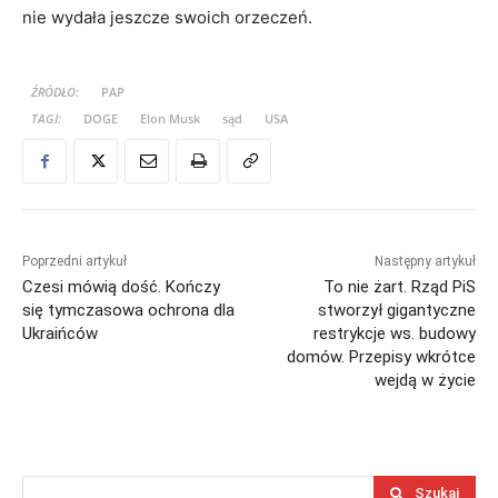
nie wydała jeszcze swoich orzeczeń.
ŹRÓDŁO:
PAP
TAGI:
DOGE
Elon Musk
sąd
USA
Poprzedni artykuł
Następny artykuł
Czesi mówią dość. Kończy
To nie żart. Rząd PiS
się tymczasowa ochrona dla
stworzył gigantyczne
Ukraińców
restrykcje ws. budowy
domów. Przepisy wkrótce
wejdą w życie
Szukaj