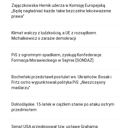
Zajączkowska-Hernik uderza w Komisję Europejską.
„Będę nagłaśniać każde takie bezczelne lekceważenie
prawa”
Klimat walczy z ludzkością, a UE z rozsądkiem.
Michalkiewicz o zarazie demokracji
PiS z ogromnym spadkiem, zyskują Konfederacje.
Formacja Morawieckiego w Sejmie [SONDAŻ]
Bocheński przedstawił postulat ws. Ukraińców. Bosak i
Fritz ostro wypunktowali polityka PiS. „Nieszczęsny
maślarzu”
Dolnośląskie. 15-latek w ciężkim stanie po ataku ostrym
przedmiotem
Senat USA przegłosował tzw. ustawę Grahama.