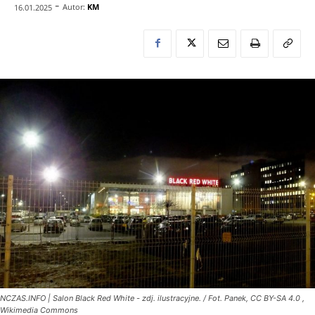
-
Autor:
KM
16.01.2025
NCZAS.INFO | Salon Black Red White - zdj. ilustracyjne. / Fot. Panek, CC BY-SA 4.0
,
Wikimedia Commons