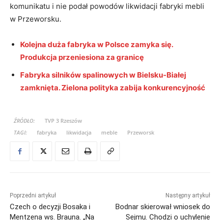
komunikatu i nie podał powodów likwidacji fabryki mebli
w Przeworsku.
Kolejna duża fabryka w Polsce zamyka się.
Produkcja przeniesiona za granicę
Fabryka silników spalinowych w Bielsku-Białej
zamknięta. Zielona polityka zabija konkurencyjność
ŹRÓDŁO:
TVP 3 Rzeszów
TAGI:
fabryka
likwidacja
meble
Przeworsk
Poprzedni artykuł
Następny artykuł
Czech o decyzji Bosaka i
Bodnar skierował wniosek do
Mentzena ws. Brauna. „Na
Sejmu. Chodzi o uchylenie