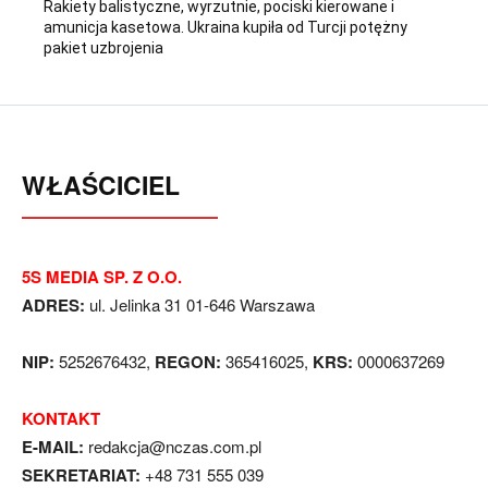
Rakiety balistyczne, wyrzutnie, pociski kierowane i
amunicja kasetowa. Ukraina kupiła od Turcji potężny
pakiet uzbrojenia
WŁAŚCICIEL
5S MEDIA SP. Z O.O.
ADRES:
ul. Jelinka 31 01-646 Warszawa
NIP:
5252676432,
REGON:
365416025,
KRS:
0000637269
KONTAKT
E-MAIL:
redakcja@nczas.com.pl
SEKRETARIAT:
+48 731 555 039