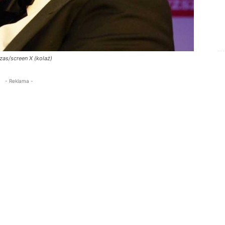
as/screen X (kolaż)
- Reklama -