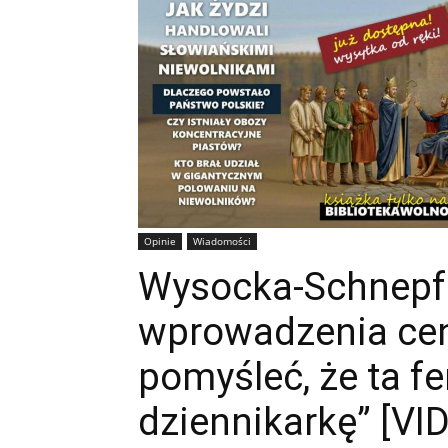
Opinie
Wiadomości
Wysocka-Schnepf
wprowadzenia cen
pomyśleć, że ta f
dziennikarkę” [VI