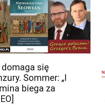
 domaga się
N
zury. Sommer: „I
emina biega za
DEO]