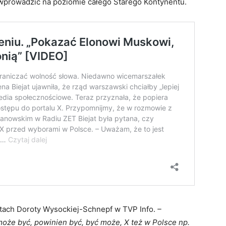
X wprowadzić na poziomie całego Starego Kontynentu.
ustach Doroty Wysockiej-Schnepf w TVP Info.
–
że być, powinien być, być może, X też w Polsce np.