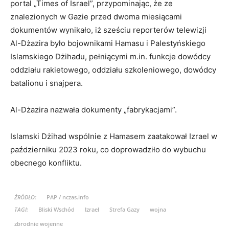
portal „Times of Israel”, przypominając, że ze
znalezionych w Gazie przed dwoma miesiącami
dokumentów wynikało, iż sześciu reporterów telewizji
Al-Dżazira było bojownikami Hamasu i Palestyńskiego
Islamskiego Dżihadu, pełniącymi m.in. funkcje dowódcy
oddziału rakietowego, oddziału szkoleniowego, dowódcy
batalionu i snajpera.
Al-Dżazira nazwała dokumenty „fabrykacjami”.
Islamski Dżihad wspólnie z Hamasem zaatakował Izrael w
październiku 2023 roku, co doprowadziło do wybuchu
obecnego konfliktu.
ŹRÓDŁO:
PAP / nczas.info
TAGI:
Bliski Wschód
Izrael
Strefa Gazy
wojna
zbrodnie wojenne