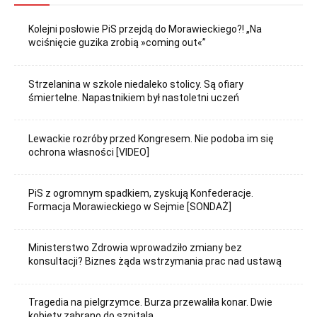
Kolejni posłowie PiS przejdą do Morawieckiego?! „Na
wciśnięcie guzika zrobią »coming out«”
Strzelanina w szkole niedaleko stolicy. Są ofiary
śmiertelne. Napastnikiem był nastoletni uczeń
Lewackie rozróby przed Kongresem. Nie podoba im się
ochrona własności [VIDEO]
PiS z ogromnym spadkiem, zyskują Konfederacje.
Formacja Morawieckiego w Sejmie [SONDAŻ]
Ministerstwo Zdrowia wprowadziło zmiany bez
konsultacji? Biznes żąda wstrzymania prac nad ustawą
Tragedia na pielgrzymce. Burza przewaliła konar. Dwie
kobiety zabrano do szpitala