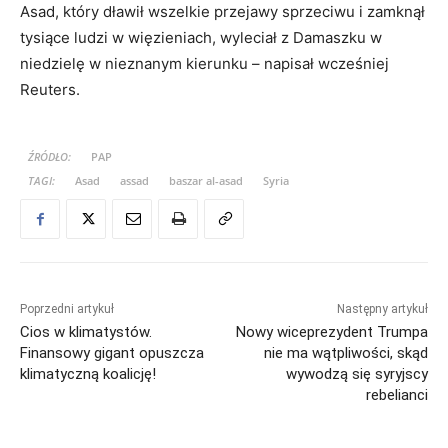
Asad, który dławił wszelkie przejawy sprzeciwu i zamknął
tysiące ludzi w więzieniach, wyleciał z Damaszku w
niedzielę w nieznanym kierunku – napisał wcześniej
Reuters.
ŹRÓDŁO:
PAP
TAGI:
Asad
assad
baszar al-asad
Syria
Poprzedni artykuł
Następny artykuł
Cios w klimatystów.
Nowy wiceprezydent Trumpa
Finansowy gigant opuszcza
nie ma wątpliwości, skąd
klimatyczną koalicję!
wywodzą się syryjscy
rebelianci