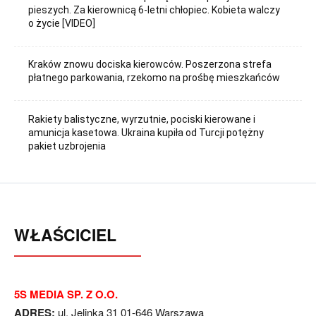
pieszych. Za kierownicą 6-letni chłopiec. Kobieta walczy
o życie [VIDEO]
Kraków znowu dociska kierowców. Poszerzona strefa
płatnego parkowania, rzekomo na prośbę mieszkańców
Rakiety balistyczne, wyrzutnie, pociski kierowane i
amunicja kasetowa. Ukraina kupiła od Turcji potężny
pakiet uzbrojenia
WŁAŚCICIEL
5S MEDIA SP. Z O.O.
ADRES:
ul. Jelinka 31 01-646 Warszawa