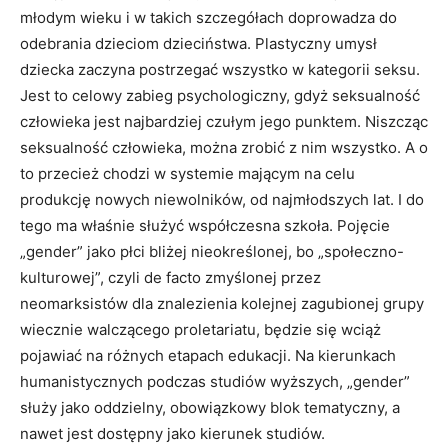
młodym wieku i w takich szczegółach doprowadza do
odebrania dzieciom dzieciństwa. Plastyczny umysł
dziecka zaczyna postrzegać wszystko w kategorii seksu.
Jest to celowy zabieg psychologiczny, gdyż seksualność
człowieka jest najbardziej czułym jego punktem. Niszcząc
seksualność człowieka, można zrobić z nim wszystko. A o
to przecież chodzi w systemie mającym na celu
produkcję nowych niewolników, od najmłodszych lat. I do
tego ma właśnie służyć współczesna szkoła. Pojęcie
„gender” jako płci bliżej nieokreślonej, bo „społeczno-
kulturowej”, czyli de facto zmyślonej przez
neomarksistów dla znalezienia kolejnej zagubionej grupy
wiecznie walczącego proletariatu, będzie się wciąż
pojawiać na różnych etapach edukacji. Na kierunkach
humanistycznych podczas studiów wyższych, „gender”
służy jako oddzielny, obowiązkowy blok tematyczny, a
nawet jest dostępny jako kierunek studiów.