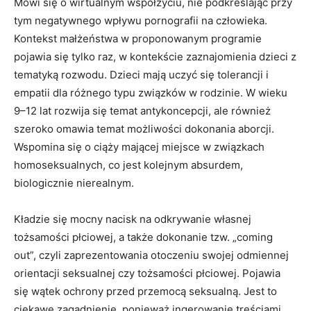
Mówi się o wirtualnym współżyciu, nie podkreślając przy
tym negatywnego wpływu pornografii na człowieka.
Kontekst małżeństwa w proponowanym programie
pojawia się tylko raz, w kontekście zaznajomienia dzieci z
tematyką rozwodu. Dzieci mają uczyć się tolerancji i
empatii dla różnego typu związków w rodzinie. W wieku
9–12 lat rozwija się temat antykoncepcji, ale również
szeroko omawia temat możliwości dokonania aborcji.
Wspomina się o ciąży mającej miejsce w związkach
homoseksualnych, co jest kolejnym absurdem,
biologicznie nierealnym.
Kładzie się mocny nacisk na odkrywanie własnej
tożsamości płciowej, a także dokonanie tzw. „coming
out”, czyli zaprezentowania otoczeniu swojej odmiennej
orientacji seksualnej czy tożsamości płciowej. Pojawia
się wątek ochrony przed przemocą seksualną. Jest to
ciekawe zagadnienie, ponieważ ingerowanie treściami