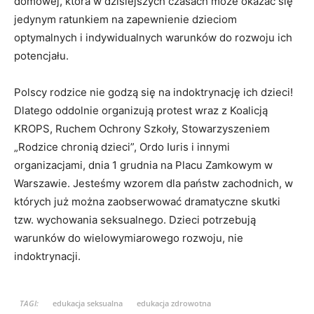
domowej, która w dzisiejszych czasach może okazać się
jedynym ratunkiem na zapewnienie dzieciom
optymalnych i indywidualnych warunków do rozwoju ich
potencjału.
Polscy rodzice nie godzą się na indoktrynację ich dzieci!
Dlatego oddolnie organizują protest wraz z Koalicją
KROPS, Ruchem Ochrony Szkoły, Stowarzyszeniem
„Rodzice chronią dzieci”, Ordo Iuris i innymi
organizacjami, dnia 1 grudnia na Placu Zamkowym w
Warszawie. Jesteśmy wzorem dla państw zachodnich, w
których już można zaobserwować dramatyczne skutki
tzw. wychowania seksualnego. Dzieci potrzebują
warunków do wielowymiarowego rozwoju, nie
indoktrynacji.
TAGI:
edukacja seksualna
edukacja zdrowotna