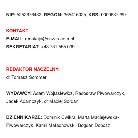
NIP:
5252676432,
REGON:
365416025,
KRS:
0000637269
KONTAKT
E-MAIL:
redakcja@nczas.com.pl
SEKRETARIAT:
+48 731 555 039
REDAKTOR NACZELNY:
dr Tomasz Sommer
WYDAWCY:
Adam Wojtasiewicz, Radosław Piwowarczyk,
Jacek Adamczyk, dr Maciej Sołdan
DZIENNIKARZE:
Dominik Cwikła, Marta Maciejewska-
Piwowarczyk, Kamil Małachowski, Bogdan Dobosz