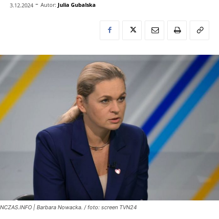
-
Autor:
Julia Gubalska
3.12.2024
NCZAS.INFO | Barbara Nowacka. / foto: screen TVN24