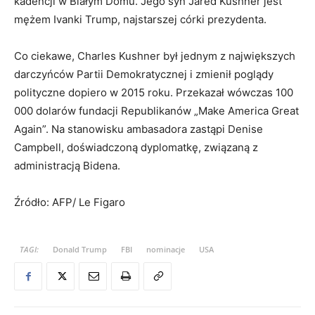
kadencji w Białym Domu. Jego syn Jared Kushner jest
mężem Ivanki Trump, najstarszej córki prezydenta.
Co ciekawe, Charles Kushner był jednym z największych
darczyńców Partii Demokratycznej i zmienił poglądy
polityczne dopiero w 2015 roku. Przekazał wówczas 100
000 dolarów fundacji Republikanów „Make America Great
Again”. Na stanowisku ambasadora zastąpi Denise
Campbell, doświadczoną dyplomatkę, związaną z
administracją Bidena.
Źródło: AFP/ Le Figaro
TAGI:
Donald Trump
FBI
nominacje
USA