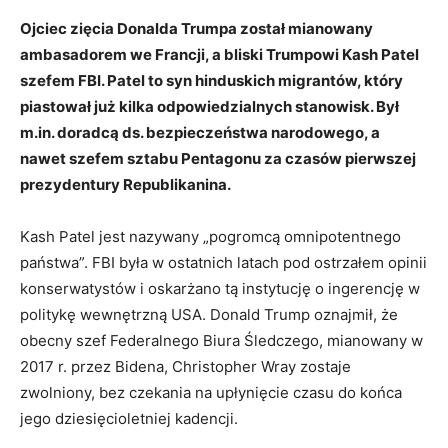
Ojciec zięcia Donalda Trumpa został mianowany
ambasadorem we Francji, a bliski Trumpowi Kash Patel
szefem FBI. Patel to syn hinduskich migrantów, który
piastował już kilka odpowiedzialnych stanowisk. Był
m.in. doradcą ds. bezpieczeństwa narodowego, a
nawet szefem sztabu Pentagonu za czasów pierwszej
prezydentury Republikanina.
Kash Patel jest nazywany „pogromcą omnipotentnego
państwa”. FBI była w ostatnich latach pod ostrzałem opinii
konserwatystów i oskarżano tą instytucję o ingerencję w
politykę wewnętrzną USA. Donald Trump oznajmił, że ​​
obecny szef Federalnego Biura Śledczego, mianowany w
2017 r. przez Bidena, Christopher Wray zostaje
zwolniony, bez czekania na upłynięcie czasu do końca
jego dziesięcioletniej kadencji.