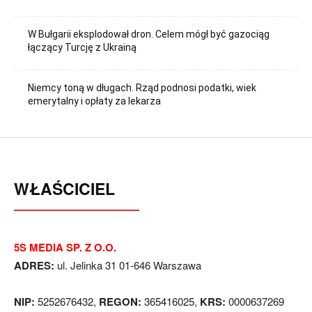
W Bułgarii eksplodował dron. Celem mógł być gazociąg
łączący Turcję z Ukrainą
Niemcy toną w długach. Rząd podnosi podatki, wiek
emerytalny i opłaty za lekarza
WŁAŚCICIEL
5S MEDIA SP. Z O.O.
ADRES:
ul. Jelinka 31 01-646 Warszawa
NIP:
5252676432,
REGON:
365416025,
KRS:
0000637269