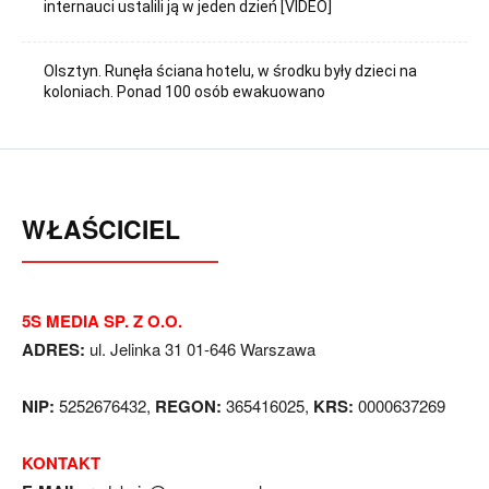
internauci ustalili ją w jeden dzień [VIDEO]
Olsztyn. Runęła ściana hotelu, w środku były dzieci na
koloniach. Ponad 100 osób ewakuowano
WŁAŚCICIEL
5S MEDIA SP. Z O.O.
ADRES:
ul. Jelinka 31 01-646 Warszawa
NIP:
5252676432,
REGON:
365416025,
KRS:
0000637269
KONTAKT