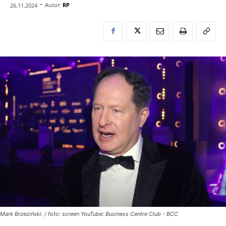
-
Autor:
RP
26.11.2024
Mark Brzeziński. / foto: screen YouTube: Business Centre Club - BCC