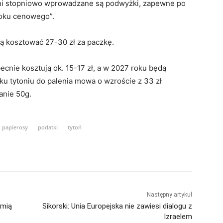
godni stopniowo wprowadzane są podwyżki, zapewne po
szoku cenowego”.
ją kosztować 27-30 zł za paczkę.
becnie kosztują ok. 15-17 zł, a w 2027 roku będą
ku tytoniu do palenia mowa o wzroście z 33 zł
anie 50g.
papierosy
podatki
tytoń
Następny artykuł
ymią
Sikorski: Unia Europejska nie zawiesi dialogu z
Izraelem