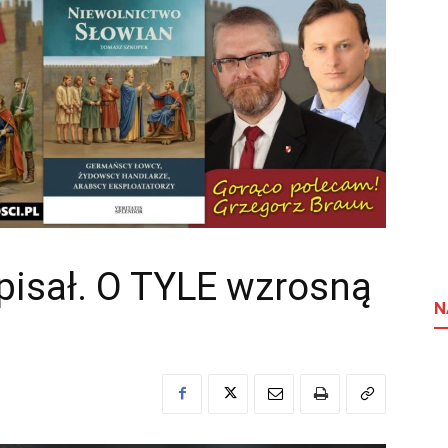
pisał. O TYLE wzrosną
N