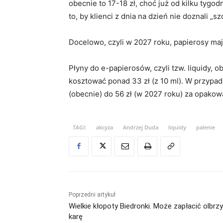
obecnie to 17-18 zł, choć już od kilku ty
to, by klienci z dnia na dzień nie doznali „
Docelowo, czyli w 2027 roku, papierosy ma
Płyny do e-papierosów, czyli tzw. liquidy, o
kosztować ponad 33 zł (z 10 ml). W przypad
(obecnie) do 56 zł (w 2027 roku) za opakow
TAGI:
akcyza
Andrzej Duda
liquidy
palenie
Poprzedni artykuł
Wielkie kłopoty Biedronki. Może zapłacić olbrz
karę