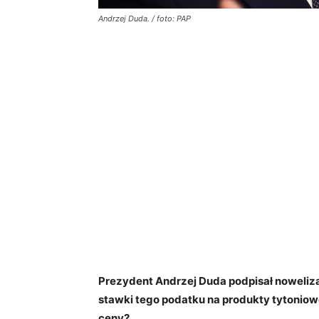
Andrzej Duda. / foto: PAP
Prezydent Andrzej Duda podpisał noweliz
stawki tego podatku na produkty tytoniowe
ceny?