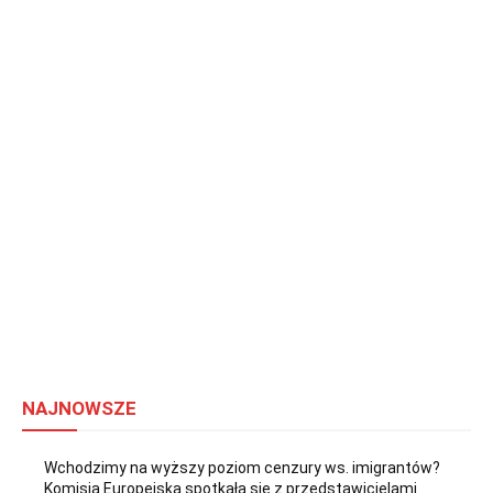
NAJNOWSZE
Wchodzimy na wyższy poziom cenzury ws. imigrantów?
Komisja Europejska spotkała się z przedstawicielami