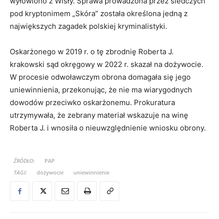
wyłowiono z Wisły. Sprawa prowadzona przez śledczych
pod kryptonimem „Skóra” została określona jedną z
największych zagadek polskiej kryminalistyki.
Oskarżonego w 2019 r. o tę zbrodnię Roberta J.
krakowski sąd okręgowy w 2022 r. skazał na dożywocie.
W procesie odwoławczym obrona domagała się jego
uniewinnienia, przekonując, że nie ma wiarygodnych
dowodów przeciwko oskarżonemu. Prokuratura
utrzymywała, że zebrany materiał wskazuje na winę
Roberta J. i wnosiła o nieuwzględnienie wniosku obrony.
ŹRÓDŁO:
PAP
TAGI:
dożywocie
uniewinnienie