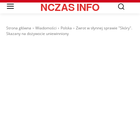
NCZAS
INFO
Strona główna
Wiadomości
Polska
Zwrot w słynnej sprawie "Skóry".
Skazany na dożywocie uniewinniony