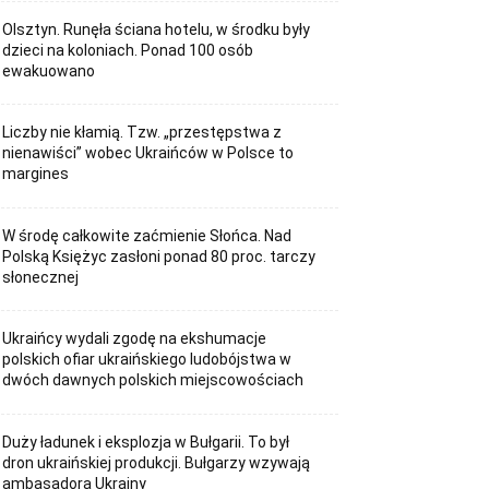
Olsztyn. Runęła ściana hotelu, w środku były
dzieci na koloniach. Ponad 100 osób
ewakuowano
Liczby nie kłamią. Tzw. „przestępstwa z
nienawiści” wobec Ukraińców w Polsce to
margines
W środę całkowite zaćmienie Słońca. Nad
Polską Księżyc zasłoni ponad 80 proc. tarczy
słonecznej
Ukraińcy wydali zgodę na ekshumacje
polskich ofiar ukraińskiego ludobójstwa w
dwóch dawnych polskich miejscowościach
Duży ładunek i eksplozja w Bułgarii. To był
dron ukraińskiej produkcji. Bułgarzy wzywają
ambasadora Ukrainy