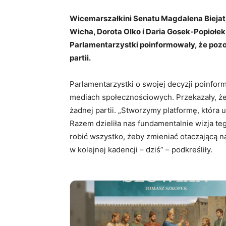
Wicemarszałkini Senatu Magdalena Biejat,
Wicha, Dorota Olko i Daria Gosek-Popiołe
Parlamentarzystki poinformowały, że pozost
partii.
Parlamentarzystki o swojej decyzji poinf
mediach społecznościowych. Przekazały, że 
żadnej partii. „Stworzymy platformę, która u
Razem dzieliła nas fundamentalnie wizja te
robić wszystko, żeby zmieniać otaczającą nas
w kolejnej kadencji – dziś” – podkreśliły.