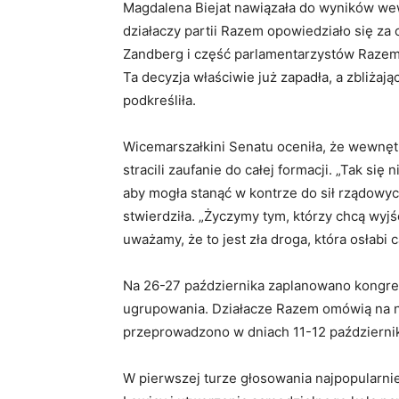
Magdalena Biejat nawiązała do wyników we
działaczy partii Razem opowiedziało się za
Zandberg i część parlamentarzystów Razem c
Ta decyzja właściwie już zapadła, a zbliżaj
podkreśliła.
Wicemarszałkini Senatu oceniła, że wewnętr
stracili zaufanie do całej formacji. „Tak się
aby mogła stanąć w kontrze do sił rządowy
stwierdziła. „Życzymy tym, którzy chcą wyj
uważamy, że to jest zła droga, która osłabi
Na 26-27 października zaplanowano kongres
ugrupowania. Działacze Razem omówią na 
przeprowadzono w dniach 11-12 październi
W pierwszej turze głosowania najpopularni