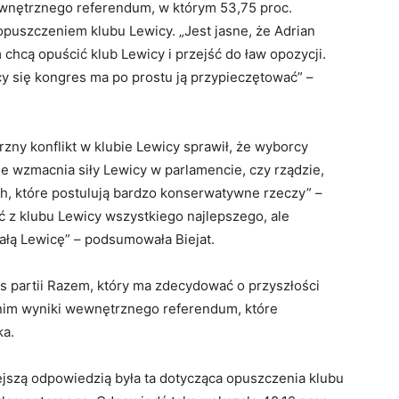
wnętrznego referendum, w którym 53,75 proc.
 opuszczeniem klubu Lewicy. „Jest jasne, że Adrian
hcą opuścić klub Lewicy i przejść do ław opozycji.
ący się kongres ma po prostu ją przypieczętować” –
zny konflikt w klubie Lewicy sprawił, że wyborcy
 nie wzmacnia siły Lewicy w parlamencie, czy rządzie,
ch, które postulują bardzo konserwatywne rzeczy” –
ść z klubu Lewicy wszystkiego najlepszego, ale
 całą Lewicę” – podsumowała Biejat.
 partii Razem, który ma zdecydować o przyszłości
nim wyniki wewnętrznego referendum, które
ka.
ejszą odpowiedzią była ta dotycząca opuszczenia klubu