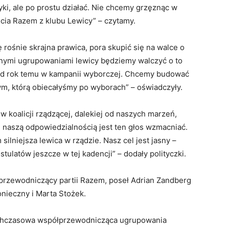
ki, ale po prostu działać. Nie chcemy grzęznąc w
cia Razem z klubu Lewicy” – czytamy.
ę rośnie skrajna prawica, pora skupić się na walce o
innymi ugrupowaniami lewicy będziemy walczyć o to
ad rok temu w kampanii wyborczej. Chcemy budować
ym, którą obiecałyśmy po wyborach” – oświadczyły.
w koalicji rządzącej, dalekiej od naszych marzeń,
aszą odpowiedzialnością jest ten głos wzmacniać.
 silniejsza lewica w rządzie. Nasz cel jest jasny –
stulatów jeszcze w tej kadencji” – dodały polityczki.
przewodniczący partii Razem, poseł Adrian Zandberg
onieczny i Marta Stożek.
ychczasowa współprzewodnicząca ugrupowania