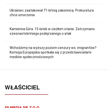
Ukrainiec zaatakował 71-letnią zakonnicę. Prokuratura
chce umorzenia
Kamienna Góra. 15-latek w cieżkim stanie. Zatrzymano
szesnastoletniego podejrzanego o atak
Wchodzimy na wyższy poziom cenzury ws. imigrantów?
Komisja Europejska spotkała się z przedstawicielami
mediów społecznościowych
WŁAŚCICIEL
5S MEDIA SP. Z O.O.