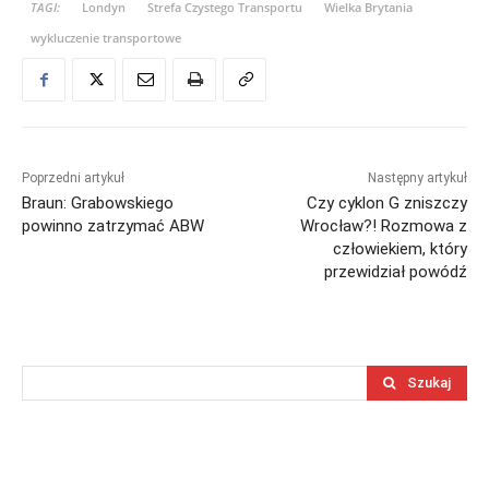
TAGI:
Londyn
Strefa Czystego Transportu
Wielka Brytania
wykluczenie transportowe
Poprzedni artykuł
Następny artykuł
Braun: Grabowskiego
Czy cyklon G zniszczy
powinno zatrzymać ABW
Wrocław?! Rozmowa z
człowiekiem, który
przewidział powódź
Szukaj