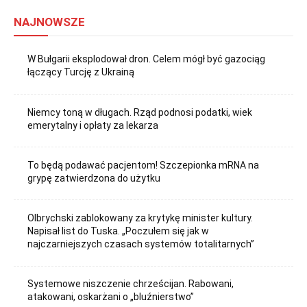
NAJNOWSZE
W Bułgarii eksplodował dron. Celem mógł być gazociąg
łączący Turcję z Ukrainą
Niemcy toną w długach. Rząd podnosi podatki, wiek
emerytalny i opłaty za lekarza
To będą podawać pacjentom! Szczepionka mRNA na
grypę zatwierdzona do użytku
Olbrychski zablokowany za krytykę minister kultury.
Napisał list do Tuska. „Poczułem się jak w
najczarniejszych czasach systemów totalitarnych”
Systemowe niszczenie chrześcijan. Rabowani,
atakowani, oskarżani o „bluźnierstwo”