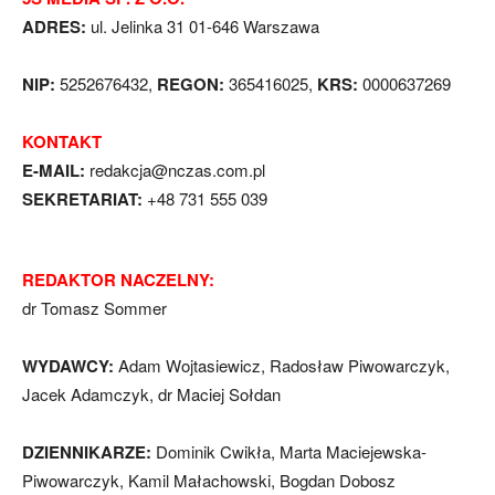
ADRES:
ul. Jelinka 31 01-646 Warszawa
NIP:
5252676432,
REGON:
365416025,
KRS:
0000637269
KONTAKT
E-MAIL:
redakcja@nczas.com.pl
SEKRETARIAT:
+48 731 555 039
REDAKTOR NACZELNY:
dr Tomasz Sommer
WYDAWCY:
Adam Wojtasiewicz, Radosław Piwowarczyk,
Jacek Adamczyk, dr Maciej Sołdan
DZIENNIKARZE:
Dominik Cwikła, Marta Maciejewska-
Piwowarczyk, Kamil Małachowski, Bogdan Dobosz