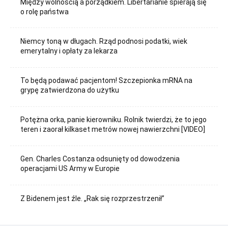
Między wolnością a porządkiem. Libertarianie spierają się
o rolę państwa
Niemcy toną w długach. Rząd podnosi podatki, wiek
emerytalny i opłaty za lekarza
To będą podawać pacjentom! Szczepionka mRNA na
grypę zatwierdzona do użytku
Potężna orka, panie kierowniku. Rolnik twierdzi, że to jego
teren i zaorał kilkaset metrów nowej nawierzchni [VIDEO]
Gen. Charles Costanza odsunięty od dowodzenia
operacjami US Army w Europie
Z Bidenem jest źle. „Rak się rozprzestrzenił”