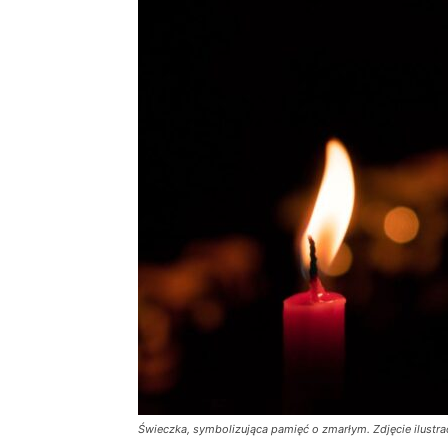
Świeczka, symbolizująca pamięć o zmarłym. Zdjęcie ilustrac