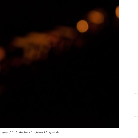
yjne. / Fot. Andres F. Uran/ Unsplash