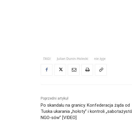
TAGI:
Julian Dunin-Holecki
nie żyje
Poprzedni artykuł
Po skandalu na granicy. Konfederacja żąda od
Tuska ukarania „hołoty” i kontroli „sabotażyst
NGO-sów” [VIDEO]