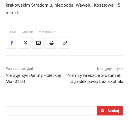
krakowskim Stradomiu, nieopodal Wawelu. Kosztował 15
mln zł.
TAGI:
Gdańsk
mieszkanie
Poprzedni artykuł
Następny artykuł
Nie żyje syn Danuty Holeckiej.
Niemcy wreszcie zrozumieli…
Miał 31 lat
Ogródek piwny bez alkoholu
Szukaj