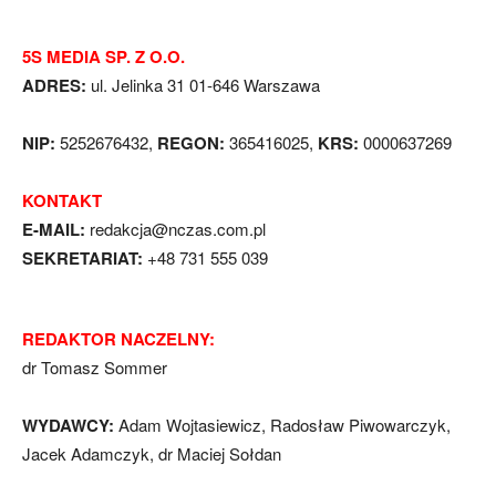
5S MEDIA SP. Z O.O.
ADRES:
ul. Jelinka 31 01-646 Warszawa
NIP:
5252676432,
REGON:
365416025,
KRS:
0000637269
KONTAKT
E-MAIL:
redakcja@nczas.com.pl
SEKRETARIAT:
+48 731 555 039
REDAKTOR NACZELNY:
dr Tomasz Sommer
WYDAWCY:
Adam Wojtasiewicz, Radosław Piwowarczyk,
Jacek Adamczyk, dr Maciej Sołdan