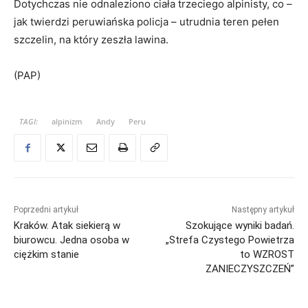
Dotychczas nie odnaleziono ciała trzeciego alpinisty, co –
jak twierdzi peruwiańska policja – utrudnia teren pełen
szczelin, na który zeszła lawina.
(PAP)
TAGI:
alpinizm
Andy
Peru
Poprzedni artykuł
Następny artykuł
Kraków. Atak siekierą w
Szokujące wyniki badań.
biurowcu. Jedna osoba w
„Strefa Czystego Powietrza
ciężkim stanie
to WZROST
ZANIECZYSZCZEŃ”