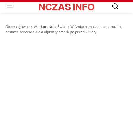
NCZAS
INFO
Strona główna
Wiadomości
Świat
W Andach znaleziono naturalnie
zmumifikowane zwłoki alpinisty zmarłego przed 22 laty