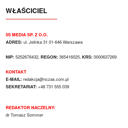
WŁAŚCICIEL
5S MEDIA SP. Z O.O.
ADRES:
ul. Jelinka 31 01-646 Warszawa
NIP:
5252676432,
REGON:
365416025,
KRS:
0000637269
KONTAKT
E-MAIL:
redakcja@nczas.com.pl
SEKRETARIAT:
+48 731 555 039
REDAKTOR NACZELNY:
dr Tomasz Sommer