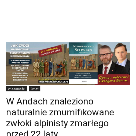
Wiadomości
Świat
W Andach znaleziono
naturalnie zmumifikowane
zwłoki alpinisty zmarłego
przed 22 laty