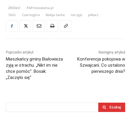
ŹRÓDŁO:
PAP/niezalezna.pl
TAGI:
Czarnogóra
Matija Sarkic
nie żyje
piłkarz
Poprzedni artykuł
Następny artykuł
Mieszkańcy gminy Białowieża
Konferencja pokojowa w
żyją w strachu. „Nikt im nie
Szwajcarii. Co ustalono
chce pomóc”. Bosak:
pierwszego dnia?
„Zaczęło się”
Szukaj