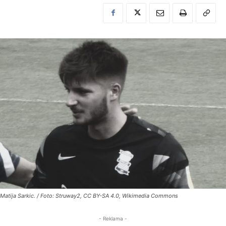
Matija Sarkic. / Foto: Struway2, CC BY-SA 4.0, Wikimedia Commons
- Reklama -