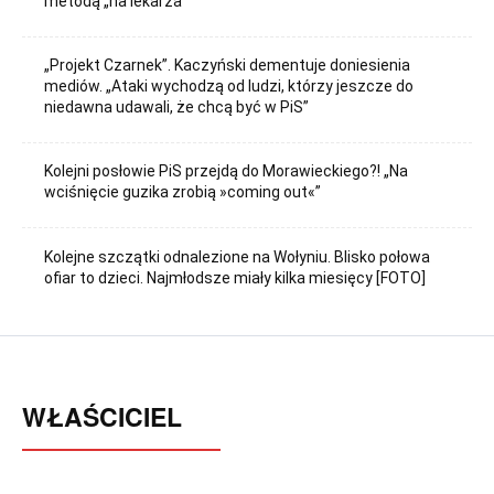
metodą „na lekarza”
„Projekt Czarnek”. Kaczyński dementuje doniesienia
mediów. „Ataki wychodzą od ludzi, którzy jeszcze do
niedawna udawali, że chcą być w PiS”
Kolejni posłowie PiS przejdą do Morawieckiego?! „Na
wciśnięcie guzika zrobią »coming out«”
Kolejne szczątki odnalezione na Wołyniu. Blisko połowa
ofiar to dzieci. Najmłodsze miały kilka miesięcy [FOTO]
WŁAŚCICIEL