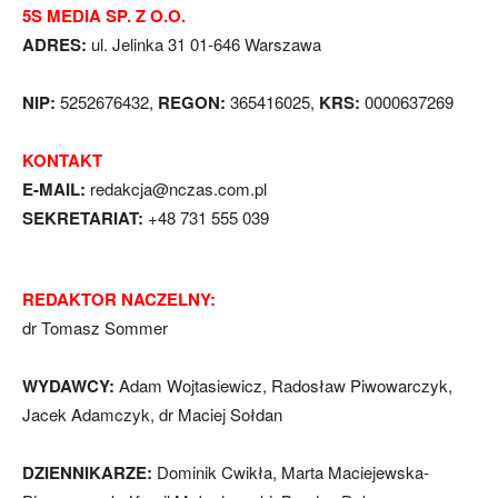
5S MEDIA SP. Z O.O.
ADRES:
ul. Jelinka 31 01-646 Warszawa
NIP:
5252676432,
REGON:
365416025,
KRS:
0000637269
KONTAKT
E-MAIL:
redakcja@nczas.com.pl
SEKRETARIAT:
+48 731 555 039
REDAKTOR NACZELNY:
dr Tomasz Sommer
WYDAWCY:
Adam Wojtasiewicz, Radosław Piwowarczyk,
Jacek Adamczyk, dr Maciej Sołdan
DZIENNIKARZE:
Dominik Cwikła, Marta Maciejewska-