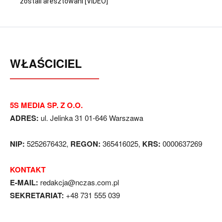
zostali aresztowani [VIDEO]
WŁAŚCICIEL
5S MEDIA SP. Z O.O.
ADRES:
ul. Jelinka 31 01-646 Warszawa
NIP:
5252676432,
REGON:
365416025,
KRS:
0000637269
KONTAKT
E-MAIL:
redakcja@nczas.com.pl
SEKRETARIAT:
+48 731 555 039