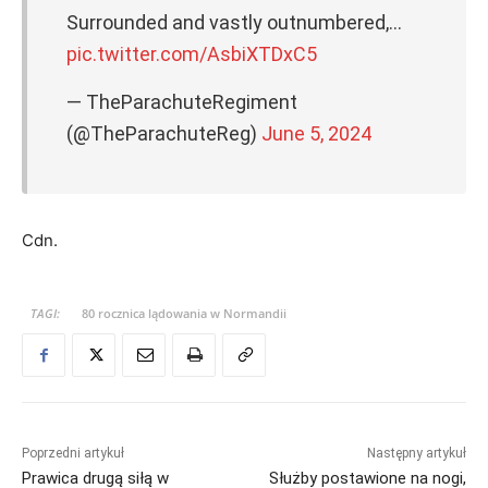
Surrounded and vastly outnumbered,…
pic.twitter.com/AsbiXTDxC5
— TheParachuteRegiment
(@TheParachuteReg)
June 5, 2024
Cdn.
TAGI:
80 rocznica lądowania w Normandii
Poprzedni artykuł
Następny artykuł
Prawica drugą siłą w
Służby postawione na nogi,