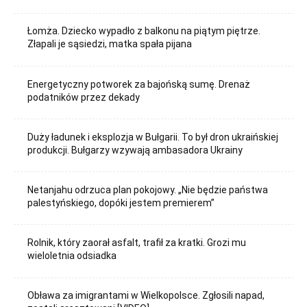
Łomża. Dziecko wypadło z balkonu na piątym piętrze.
Złapali je sąsiedzi, matka spała pijana
Energetyczny potworek za bajońską sumę. Drenaż
podatników przez dekady
Duży ładunek i eksplozja w Bułgarii. To był dron ukraińskiej
produkcji. Bułgarzy wzywają ambasadora Ukrainy
Netanjahu odrzuca plan pokojowy. „Nie będzie państwa
palestyńskiego, dopóki jestem premierem”
Rolnik, który zaorał asfalt, trafił za kratki. Grozi mu
wieloletnia odsiadka
Obława za imigrantami w Wielkopolsce. Zgłosili napad,