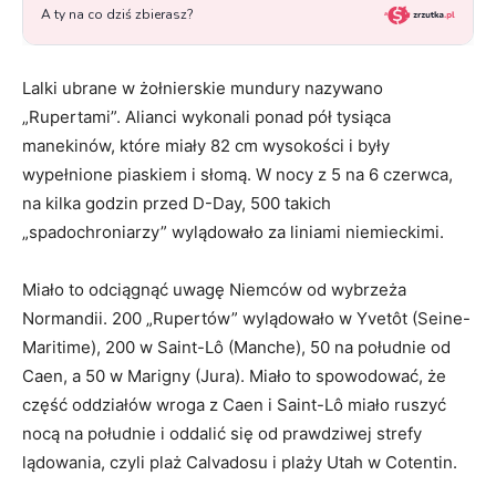
Lalki ubrane w żołnierskie mundury nazywano
„Rupertami”. Alianci wykonali ponad pół tysiąca
manekinów, które miały 82 cm wysokości i były
wypełnione piaskiem i słomą. W nocy z 5 na 6 czerwca,
na kilka godzin przed D-Day, 500 takich
„spadochroniarzy” wylądowało za liniami niemieckimi.
Miało to odciągnąć uwagę Niemców od wybrzeża
Normandii. 200 „Rupertów” wylądowało w Yvetôt (Seine-
Maritime), 200 w Saint-Lô (Manche), 50 na południe od
Caen, a 50 w Marigny (Jura). Miało to spowodować, że
część oddziałów wroga z Caen i Saint-Lô miało ruszyć
nocą na południe i oddalić się od prawdziwej strefy
lądowania, czyli plaż Calvadosu i plaży Utah w Cotentin.