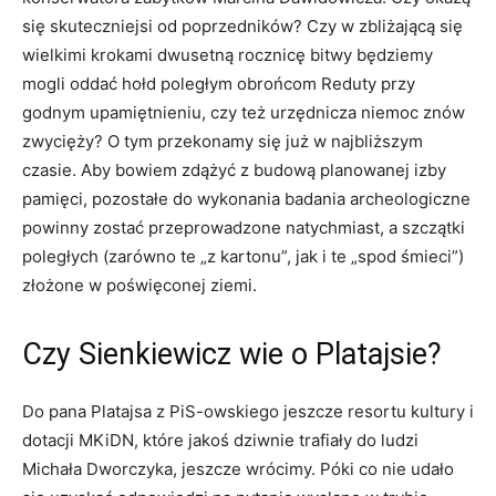
się skuteczniejsi od poprzedników? Czy w zbliżającą się
wielkimi krokami dwusetną rocznicę bitwy będziemy
mogli oddać hołd poległym obrońcom Reduty przy
godnym upamiętnieniu, czy też urzędnicza niemoc znów
zwycięży? O tym przekonamy się już w najbliższym
czasie. Aby bowiem zdążyć z budową planowanej izby
pamięci, pozostałe do wykonania badania archeologiczne
powinny zostać przeprowadzone natychmiast, a szczątki
poległych (zarówno te „z kartonu”, jak i te „spod śmieci”)
złożone w poświęconej ziemi.
Czy Sienkiewicz wie o Platajsie?
Do pana Platajsa z PiS-owskiego jeszcze resortu kultury i
dotacji MKiDN, które jakoś dziwnie trafiały do ludzi
Michała Dworczyka, jeszcze wrócimy. Póki co nie udało