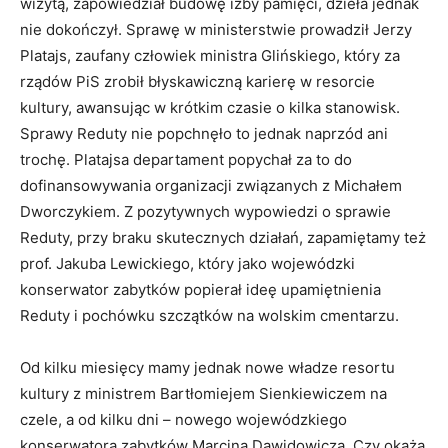
wizytą, zapowiedział budowę izby pamięci, dzieła jednak
nie dokończył. Sprawę w ministerstwie prowadził Jerzy
Platajs, zaufany człowiek ministra Glińskiego, który za
rządów PiS zrobił błyskawiczną karierę w resorcie
kultury, awansując w krótkim czasie o kilka stanowisk.
Sprawy Reduty nie popchnęło to jednak naprzód ani
trochę. Platajsa departament popychał za to do
dofinansowywania organizacji związanych z Michałem
Dworczykiem. Z pozytywnych wypowiedzi o sprawie
Reduty, przy braku skutecznych działań, zapamiętamy też
prof. Jakuba Lewickiego, który jako wojewódzki
konserwator zabytków popierał ideę upamiętnienia
Reduty i pochówku szczątków na wolskim cmentarzu.
Od kilku miesięcy mamy jednak nowe władze resortu
kultury z ministrem Bartłomiejem Sienkiewiczem na
czele, a od kilku dni – nowego wojewódzkiego
konserwatora zabytków Marcina Dawidowicza. Czy okażą