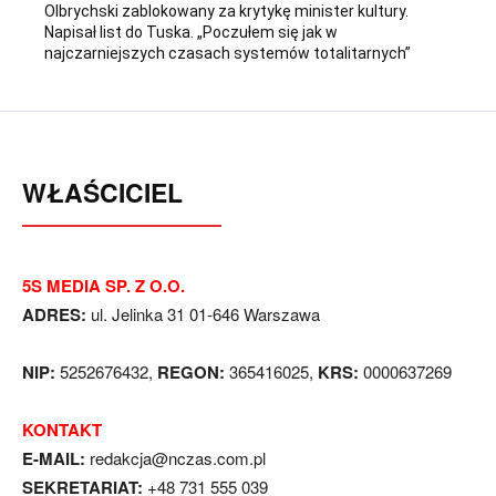
Olbrychski zablokowany za krytykę minister kultury.
Napisał list do Tuska. „Poczułem się jak w
najczarniejszych czasach systemów totalitarnych”
WŁAŚCICIEL
5S MEDIA SP. Z O.O.
ADRES:
ul. Jelinka 31 01-646 Warszawa
NIP:
5252676432,
REGON:
365416025,
KRS:
0000637269
KONTAKT
E-MAIL:
redakcja@nczas.com.pl
SEKRETARIAT:
+48 731 555 039