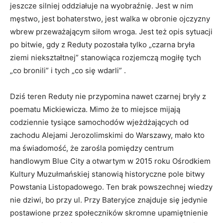
jeszcze silniej oddziałuje na wyobraźnię. Jest w nim
męstwo, jest bohaterstwo, jest walka w obronie ojczyzny
wbrew przeważającym siłom wroga. Jest też opis sytuacji
po bitwie, gdy z Reduty pozostała tylko „czarna bryła
ziemi niekształtnej” stanowiąca rozjemczą mogiłę tych
„co bronili” i tych „co się wdarli” .
Dziś teren Reduty nie przypomina nawet czarnej bryły z
poematu Mickiewicza. Mimo że to miejsce mijają
codziennie tysiące samochodów wjeżdżających od
zachodu Alejami Jerozolimskimi do Warszawy, mało kto
ma świadomość, że zarośla pomiędzy centrum
handlowym Blue City a otwartym w 2015 roku Ośrodkiem
Kultury Muzułmańskiej stanowią historyczne pole bitwy
Powstania Listopadowego. Ten brak powszechnej wiedzy
nie dziwi, bo przy ul. Przy Bateryjce znajduje się jedynie
postawione przez społeczników skromne upamiętnienie