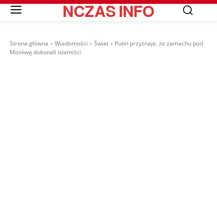
NCZAS
INFO
Strona główna
Wiadomości
Świat
Putin przyznaje, że zamachu pod
Moskwą dokonali islamiści