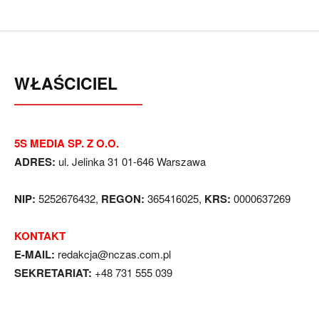
WŁAŚCICIEL
5S MEDIA SP. Z O.O.
ADRES:
ul. Jelinka 31 01-646 Warszawa
NIP:
5252676432,
REGON:
365416025,
KRS:
0000637269
KONTAKT
E-MAIL:
redakcja@nczas.com.pl
SEKRETARIAT:
+48 731 555 039