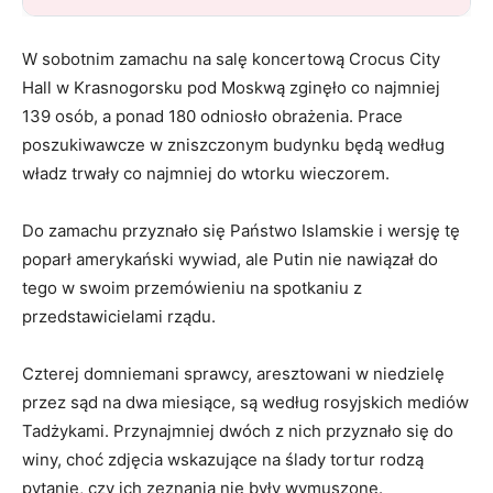
W sobotnim zamachu na salę koncertową Crocus City
Hall w Krasnogorsku pod Moskwą zginęło co najmniej
139 osób, a ponad 180 odniosło obrażenia. Prace
poszukiwawcze w zniszczonym budynku będą według
władz trwały co najmniej do wtorku wieczorem.
Do zamachu przyznało się Państwo Islamskie i wersję tę
poparł amerykański wywiad, ale Putin nie nawiązał do
tego w swoim przemówieniu na spotkaniu z
przedstawicielami rządu.
Czterej domniemani sprawcy, aresztowani w niedzielę
przez sąd na dwa miesiące, są według rosyjskich mediów
Tadżykami. Przynajmniej dwóch z nich przyznało się do
winy, choć zdjęcia wskazujące na ślady tortur rodzą
pytanie, czy ich zeznania nie były wymuszone.