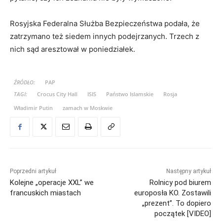
Rosyjska Federalna Służba Bezpieczeństwa podała, że
zatrzymano też siedem innych podejrzanych. Trzech z
nich sąd aresztował w poniedziałek.
ŹRÓDŁO:
PAP
TAGI:
Crocus City Hall
ISIS
Państwo Islamskie
Rosja
Władimir Putin
zamach w Moskwie
Poprzedni artykuł
Następny artykuł
Kolejne „operacje XXL” we
Rolnicy pod biurem
francuskich miastach
europosła KO. Zostawili
„prezent”. To dopiero
początek [VIDEO]