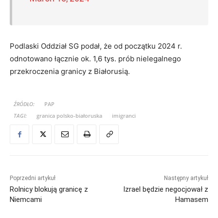
Podlaski Oddział SG podał, że od początku 2024 r.
odnotowano łącznie ok. 1,6 tys. prób nielegalnego
przekroczenia granicy z Białorusią.
ŹRÓDŁO:
PAP
TAGI:
granica polsko-białoruska
imigranci
Poprzedni artykuł
Następny artykuł
Rolnicy blokują granicę z
Izrael będzie negocjował z
Niemcami
Hamasem