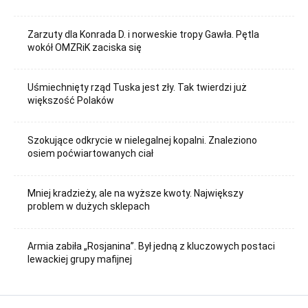
Zarzuty dla Konrada D. i norweskie tropy Gawła. Pętla
wokół OMZRiK zaciska się
Uśmiechnięty rząd Tuska jest zły. Tak twierdzi już
większość Polaków
Szokujące odkrycie w nielegalnej kopalni. Znaleziono
osiem poćwiartowanych ciał
Mniej kradzieży, ale na wyższe kwoty. Największy
problem w dużych sklepach
Armia zabiła „Rosjanina”. Był jedną z kluczowych postaci
lewackiej grupy mafijnej