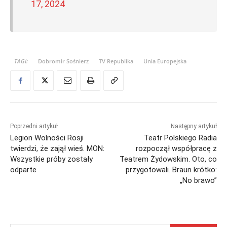
17, 2024
TAGI:
Dobromir Sośnierz
TV Republika
Unia Europejska
Poprzedni artykuł
Następny artykuł
Legion Wolności Rosji
Teatr Polskiego Radia
twierdzi, że zajął wieś. MON:
rozpoczął współpracę z
Wszystkie próby zostały
Teatrem Żydowskim. Oto, co
odparte
przygotowali. Braun krótko:
„No brawo”