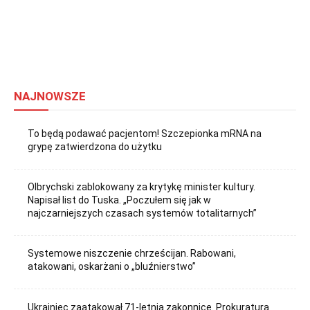
NAJNOWSZE
To będą podawać pacjentom! Szczepionka mRNA na
grypę zatwierdzona do użytku
Olbrychski zablokowany za krytykę minister kultury.
Napisał list do Tuska. „Poczułem się jak w
najczarniejszych czasach systemów totalitarnych”
Systemowe niszczenie chrześcijan. Rabowani,
atakowani, oskarżani o „bluźnierstwo”
Ukrainiec zaatakował 71-letnią zakonnicę. Prokuratura