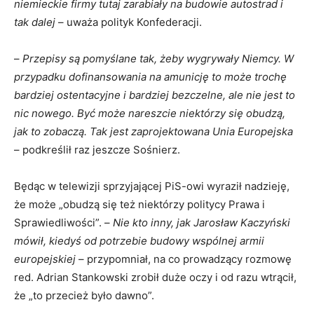
niemieckie firmy tutaj zarabiały na budowie autostrad i
tak dalej
– uważa polityk Konfederacji.
–
Przepisy są pomyślane tak, żeby wygrywały Niemcy. W
przypadku dofinansowania na amunicję to może trochę
bardziej ostentacyjne i bardziej bezczelne, ale nie jest to
nic nowego. Być może nareszcie niektórzy się obudzą,
jak to zobaczą. Tak jest zaprojektowana Unia Europejska
– podkreślił raz jeszcze Sośnierz.
Będąc w telewizji sprzyjającej PiS-owi wyraził nadzieję,
że może „obudzą się też niektórzy politycy Prawa i
Sprawiedliwości”. –
Nie kto inny, jak Jarosław Kaczyński
mówił, kiedyś od potrzebie budowy wspólnej armii
europejskiej
– przypomniał, na co prowadzący rozmowę
red. Adrian Stankowski zrobił duże oczy i od razu wtrącił,
że „to przecież było dawno”.