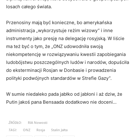
losach całego świata.
Przenosiny mają być konieczne, bo amerykańska
administracja „wykorzystuje reżim wizowy” i inne
instrumenty jako presję na delegację rosyjską. W liście
ma też być o tym, że „ONZ udowodniła swoją
niekompetencję w rozwiązywaniu kwestii zapobiegania
ludobójstwu poszczególnych ludów i narodów, dopuściła
do eksterminacji Rosjan w Donbasie i prowadzenia
polityki podwójnych standardów w Strefie Gazy”.
W sumie niedaleko pada jabłko od jabłoni i aż dziw, że
Putin jakoś pana Bensaada dodatkowo nie doceni…
ŹRÓDŁO:
RIA Nowosti
TAGI:
ONZ
Rosja
Stalin Jałta