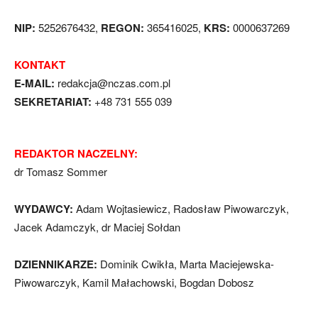
NIP:
5252676432,
REGON:
365416025,
KRS:
0000637269
KONTAKT
E-MAIL:
redakcja@nczas.com.pl
SEKRETARIAT:
+48 731 555 039
REDAKTOR NACZELNY:
dr Tomasz Sommer
WYDAWCY:
Adam Wojtasiewicz, Radosław Piwowarczyk,
Jacek Adamczyk, dr Maciej Sołdan
DZIENNIKARZE:
Dominik Cwikła, Marta Maciejewska-
Piwowarczyk, Kamil Małachowski, Bogdan Dobosz