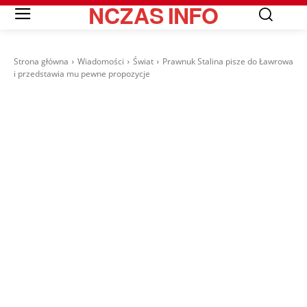
NCZAS
INFO
Strona główna
Wiadomości
Świat
Prawnuk Stalina pisze do Ławrowa
i przedstawia mu pewne propozycje