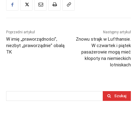
Poprzedni artykuł
Następny artykuł
W imię „praworządności”,
Znowu strajk w Lufthansie.
niezbyt „praworządnie” obalą
W czwartek i piątek
TK
pasażerowie mogą mieć
kłopoty na niemieckich
lotniskach
Szukaj