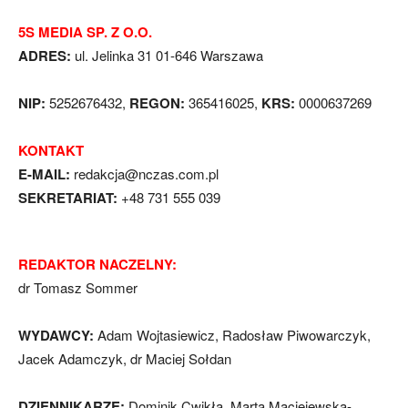
5S MEDIA SP. Z O.O.
ADRES:
ul. Jelinka 31 01-646 Warszawa
NIP:
5252676432,
REGON:
365416025,
KRS:
0000637269
KONTAKT
E-MAIL:
redakcja@nczas.com.pl
SEKRETARIAT:
+48 731 555 039
REDAKTOR NACZELNY:
dr Tomasz Sommer
WYDAWCY:
Adam Wojtasiewicz, Radosław Piwowarczyk,
Jacek Adamczyk, dr Maciej Sołdan
DZIENNIKARZE:
Dominik Cwikła, Marta Maciejewska-