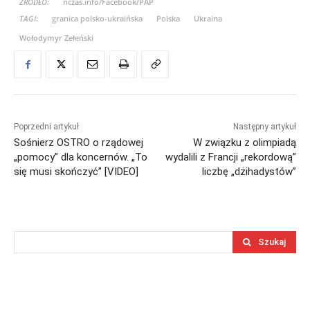
ŹRÓDŁO:
nczas.info/Facebook/PAP
TAGI:
granica polsko-ukraińska
Polska
Ukraina
Wołodymyr Zełeński
Poprzedni artykuł
Następny artykuł
Sośnierz OSTRO o rządowej
W związku z olimpiadą
„pomocy” dla koncernów. „To
wydalili z Francji „rekordową”
się musi skończyć” [VIDEO]
liczbę „dżihadystów”
Szukaj