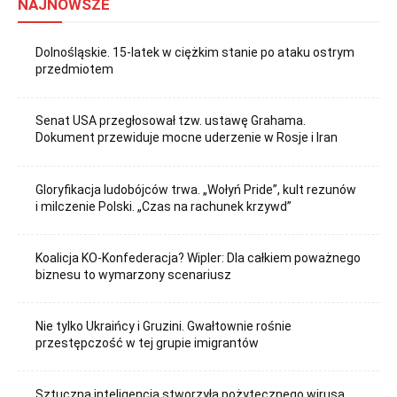
NAJNOWSZE
Dolnośląskie. 15-latek w ciężkim stanie po ataku ostrym
przedmiotem
Senat USA przegłosował tzw. ustawę Grahama.
Dokument przewiduje mocne uderzenie w Rosje i Iran
Gloryfikacja ludobójców trwa. „Wołyń Pride”, kult rezunów
i milczenie Polski. „Czas na rachunek krzywd”
Koalicja KO-Konfederacja? Wipler: Dla całkiem poważnego
biznesu to wymarzony scenariusz
Nie tylko Ukraińcy i Gruzini. Gwałtownie rośnie
przestępczość w tej grupie imigrantów
Sztuczna inteligencja stworzyła pożytecznego wirusa