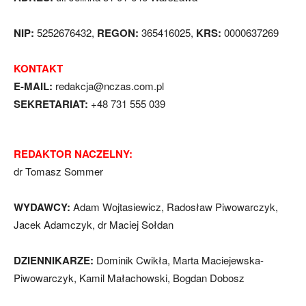
NIP:
5252676432,
REGON:
365416025,
KRS:
0000637269
KONTAKT
E-MAIL:
redakcja@nczas.com.pl
SEKRETARIAT:
+48 731 555 039
REDAKTOR NACZELNY:
dr Tomasz Sommer
WYDAWCY:
Adam Wojtasiewicz, Radosław Piwowarczyk,
Jacek Adamczyk, dr Maciej Sołdan
DZIENNIKARZE:
Dominik Cwikła, Marta Maciejewska-
Piwowarczyk, Kamil Małachowski, Bogdan Dobosz