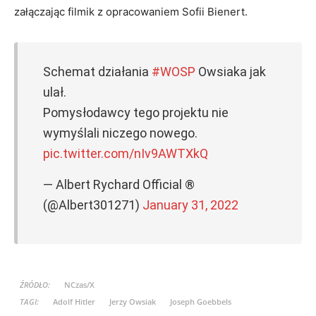
załączając filmik z opracowaniem Sofii Bienert.
Schemat działania
#WOSP
Owsiaka jak
ulał.
Pomysłodawcy tego projektu nie
wymyślali niczego nowego.
pic.twitter.com/nIv9AWTXkQ
— Albert Rychard Official ®
(@Albert301271)
January 31, 2022
ŹRÓDŁO:
NCzas/X
TAGI:
Adolf Hitler
Jerzy Owsiak
Joseph Goebbels