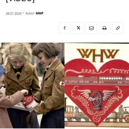
-
Autor:
MMP
28.01.2024