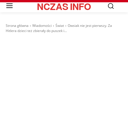
NCZAS
INFO
Strona główna
Wiadomości
Świat
Owsiak nie jest pierwszy. Za
Hitlera dzieci też zbierały do puszek i...