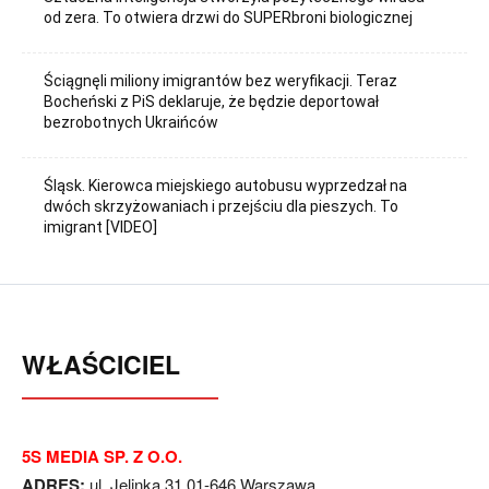
od zera. To otwiera drzwi do SUPERbroni biologicznej
Ściągnęli miliony imigrantów bez weryfikacji. Teraz
Bocheński z PiS deklaruje, że będzie deportował
bezrobotnych Ukraińców
Śląsk. Kierowca miejskiego autobusu wyprzedzał na
dwóch skrzyżowaniach i przejściu dla pieszych. To
imigrant [VIDEO]
WŁAŚCICIEL
5S MEDIA SP. Z O.O.
ADRES:
ul. Jelinka 31 01-646 Warszawa