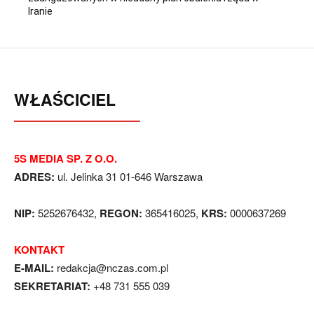
Iranie
WŁAŚCICIEL
5S MEDIA SP. Z O.O.
ADRES:
ul. Jelinka 31 01-646 Warszawa
NIP:
5252676432,
REGON:
365416025,
KRS:
0000637269
KONTAKT
E-MAIL:
redakcja@nczas.com.pl
SEKRETARIAT:
+48 731 555 039