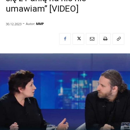
umawiam” [VIDEO]
-
Autor:
MMP
30.12.2023