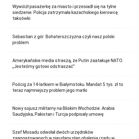
Wywiózł pasażerkę za miasto i przesiadł się na tylne
siedzenie. Policja zatrzymała kazachskiego kierowcę
taksówki
Sebastian z gór: Bohaterszczyzna czyli nasz polski
problem
Amerykańskie media straszą, że Putin zaatakuje NATO.
„Jesteśmy gotowi odstraszać”
Pościg za 14-latkiem w Białymstoku. Mandat 5 tys. zł to
teraz najmniejszy problem jego matki
Nowy sojusz militarny na Bliskim Wschodzie. Arabia
Saudyjska, Pakistan i Turcja podpisały umowę
Szef Mosadu odwołał dwóch urzędników
zaangażowanych w nieudany plan obalenia rządu w