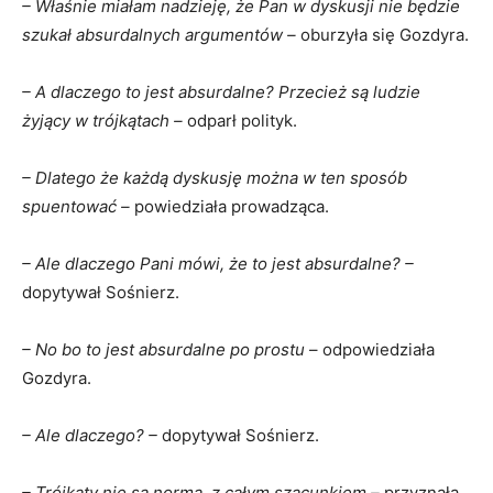
– Właśnie miałam nadzieję, że Pan w dyskusji nie będzie
szukał absurdalnych argumentów –
oburzyła się Gozdyra.
– A dlaczego to jest absurdalne? Przecież są ludzie
żyjący w trójkątach –
odparł polityk.
– Dlatego że każdą dyskusję można w ten sposób
spuentować –
powiedziała prowadząca.
– Ale dlaczego Pani mówi, że to jest absurdalne? –
dopytywał Sośnierz.
– No bo to jest absurdalne po prostu
– odpowiedziała
Gozdyra.
– Ale dlaczego? –
dopytywał Sośnierz.
– Trójkąty nie są normą, z całym szacunkiem –
przyznała