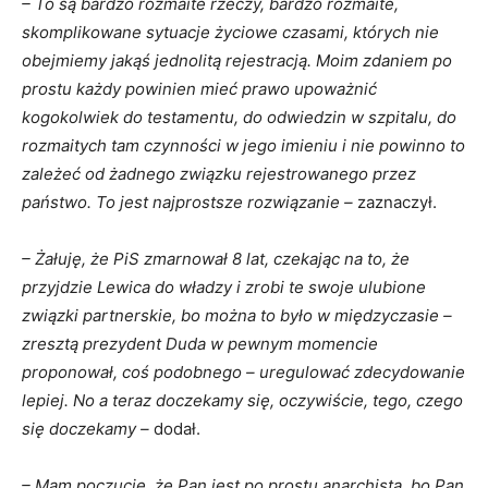
– To są bardzo rozmaite rzeczy, bardzo rozmaite,
skomplikowane sytuacje życiowe czasami, których nie
obejmiemy jakąś jednolitą rejestracją. Moim zdaniem po
prostu każdy powinien mieć prawo upoważnić
kogokolwiek do testamentu, do odwiedzin w szpitalu, do
rozmaitych tam czynności w jego imieniu i nie powinno to
zależeć od żadnego związku rejestrowanego przez
państwo. To jest najprostsze rozwiązanie –
zaznaczył.
– Żałuję, że PiS zmarnował 8 lat, czekając na to, że
przyjdzie Lewica do władzy i zrobi te swoje ulubione
związki partnerskie, bo można to było w międzyczasie –
zresztą prezydent Duda w pewnym momencie
proponował, coś podobnego – uregulować zdecydowanie
lepiej. No a teraz doczekamy się, oczywiście, tego, czego
się doczekamy –
dodał.
– Mam poczucie, że Pan jest po prostu anarchistą, bo Pan