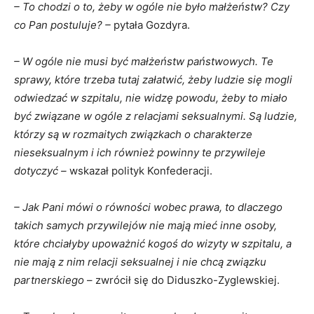
– To chodzi o to, żeby w ogóle nie było małżeństw? Czy
co Pan postuluje? –
pytała Gozdyra.
– W ogóle nie musi być małżeństw państwowych. Te
sprawy, które trzeba tutaj załatwić, żeby ludzie się mogli
odwiedzać w szpitalu, nie widzę powodu, żeby to miało
być związane w ogóle z relacjami seksualnymi. Są ludzie,
którzy są w rozmaitych związkach o charakterze
nieseksualnym i ich również powinny te przywileje
dotyczyć –
wskazał polityk Konfederacji.
– Jak Pani mówi o równości wobec prawa, to dlaczego
takich samych przywilejów nie mają mieć inne osoby,
które chciałyby upoważnić kogoś do wizyty w szpitalu, a
nie mają z nim relacji seksualnej i nie chcą związku
partnerskiego
– zwrócił się do Diduszko-Zyglewskiej.