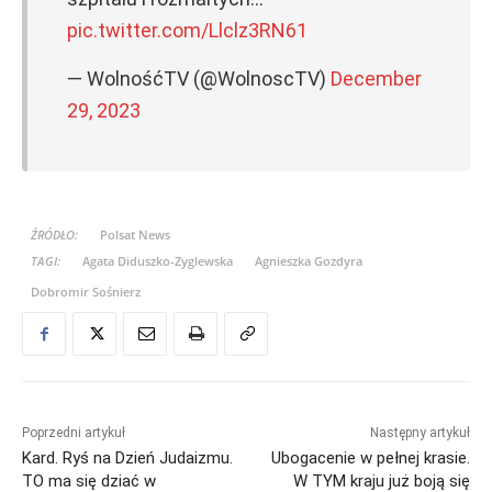
pic.twitter.com/Llclz3RN61
— WolnośćTV (@WolnoscTV)
December
29, 2023
ŹRÓDŁO:
Polsat News
TAGI:
Agata Diduszko-Zyglewska
Agnieszka Gozdyra
Dobromir Sośnierz
Poprzedni artykuł
Następny artykuł
Kard. Ryś na Dzień Judaizmu.
Ubogacenie w pełnej krasie.
TO ma się dziać w
W TYM kraju już boją się