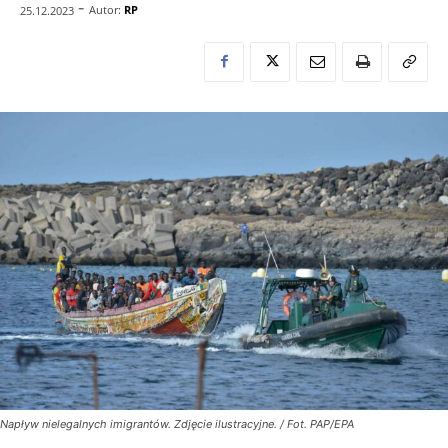
-
Autor:
RP
25.12.2023
Napływ nielegalnych imigrantów. Zdjęcie ilustracyjne. / Fot. PAP/EPA