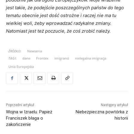
jest takie, że podejście poszczególnych państw do tego
tematu obecnie jest dość ostrożne i raczej nie ma tu
wielkiej woli, żeby wprowadzać radykalne zmiany.
Natomiast jest też poczucie, że coś zrobić należy.
ŹRÓDŁO:
Newseria
TAGI:
dane
Frontex
imigranci
nielegalna imigracja
Unia Europejska
Poprzedni artykuł
Następny artykuł
Wojna w Izraelu. Papież
Niebezpieczna powtórka z
Franciszek błaga o
historii
zakończenie