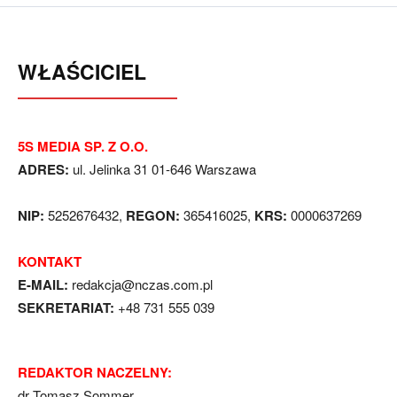
WŁAŚCICIEL
5S MEDIA SP. Z O.O.
ADRES:
ul. Jelinka 31 01-646 Warszawa
NIP:
5252676432,
REGON:
365416025,
KRS:
0000637269
KONTAKT
E-MAIL:
redakcja@nczas.com.pl
SEKRETARIAT:
+48 731 555 039
REDAKTOR NACZELNY:
dr Tomasz Sommer