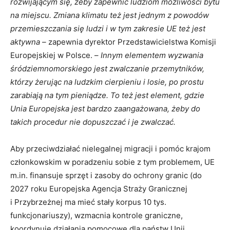
rozwijającym się, żeby zapewnić ludziom możliwości bytu
na miejscu. Zmiana klimatu też jest jednym z powodów
przemieszczania się ludzi i w tym zakresie UE też jest
aktywna –
zapewnia dyrektor Przedstawicielstwa Komisji
Europejskiej w Polsce. –
Innym elementem wyzwania
śródziemnomorskiego jest zwalczanie przemytników,
którzy żerując na ludzkim cierpieniu i losie, po prostu
zarabiają na tym pieniądze. To też jest element, gdzie
Unia Europejska jest bardzo zaangażowana, żeby do
takich procedur nie dopuszczać i
je
zwalczać.
Aby przeciwdziałać nielegalnej migracji i pomóc krajom
członkowskim w poradzeniu sobie z tym problemem, UE
m.in. finansuje sprzęt i zasoby do ochrony granic (do
2027 roku Europejska Agencja Straży Granicznej
i Przybrzeżnej ma mieć stały korpus 10 tys.
funkcjonariuszy), wzmacnia kontrole graniczne,
koordynuje działania pomocowe dla państw Unii