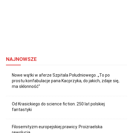
NAJNOWSZE
Nowe wątki w aferze Szpitala Południowego. „To po
prostu konfabulacje pana Kacprzyka, do jakich, zdaje się,
ma skłonność”
Od Krasickiego do science fiction. 250 lat polskiej
fantastyki
Filosemityzm europejskiej prawicy. Proizraelska
rewolucja