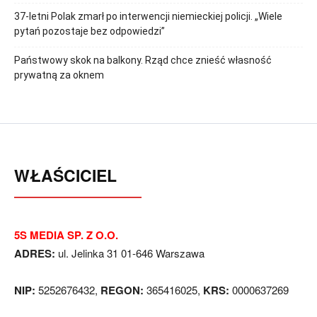
37-letni Polak zmarł po interwencji niemieckiej policji. „Wiele
pytań pozostaje bez odpowiedzi”
Państwowy skok na balkony. Rząd chce znieść własność
prywatną za oknem
WŁAŚCICIEL
5S MEDIA SP. Z O.O.
ADRES:
ul. Jelinka 31 01-646 Warszawa
NIP:
5252676432,
REGON:
365416025,
KRS:
0000637269