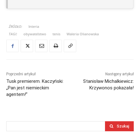
ŹRÓDŁO:
Interia
TAGI:
obywatelstwo
tenis
Waleria Olianowska
Poprzedni artykuł
Następny artykuł
Tusk premierem. Kaczyński:
Stanisław Michalkiewicz:
„Pan jest niemieckim
Krzywonos pokazała!
agentem!”
Szukaj