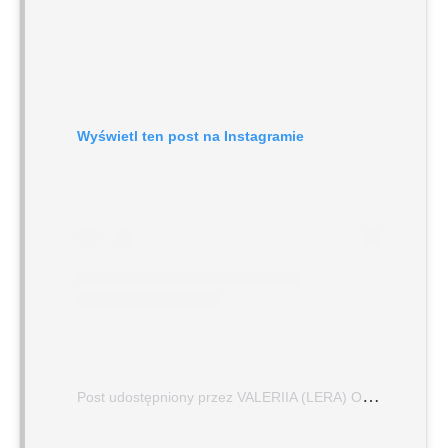
Wyświetl ten post na Instagramie
P
ost udostępniony przez VALERIIA (LERA) OLIANOVSKAIA (@leraolianovskaia)