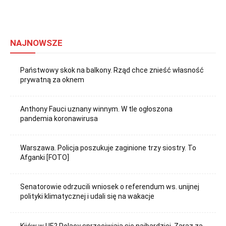
NAJNOWSZE
Państwowy skok na balkony. Rząd chce znieść własność
prywatną za oknem
Anthony Fauci uznany winnym. W tle ogłoszona
pandemia koronawirusa
Warszawa. Policja poszukuje zaginione trzy siostry. To
Afganki [FOTO]
Senatorowie odrzucili wniosek o referendum ws. unijnej
polityki klimatycznej i udali się na wakacje
Kijów w UE? Polacy sprzeciwiają się najbardziej. Zaraz za