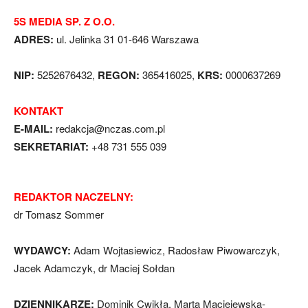
5S MEDIA SP. Z O.O.
ADRES:
ul. Jelinka 31 01-646 Warszawa
NIP:
5252676432,
REGON:
365416025,
KRS:
0000637269
KONTAKT
E-MAIL:
redakcja@nczas.com.pl
SEKRETARIAT:
+48 731 555 039
REDAKTOR NACZELNY:
dr Tomasz Sommer
WYDAWCY:
Adam Wojtasiewicz, Radosław Piwowarczyk,
Jacek Adamczyk, dr Maciej Sołdan
DZIENNIKARZE:
Dominik Cwikła, Marta Maciejewska-