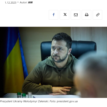
-
Autor:
AW
1.12.2023
Prezydent Ukrainy Wołodymyr Zełenski. Foto: president.gov.ua