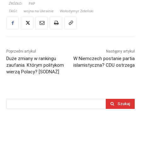
ŹRÓDŁO:
PAP
TAGI:
wojna na Ukrainie
Wołodymyr Zełeński
Poprzedni artykuł
Następny artykuł
Duże zmiany w rankingu
W Niemczech postanie partia
zaufania. Którym politykom
islamistyczna? CDU ostrzega
wierzą Polacy? [SODNAŻ]
Szukaj