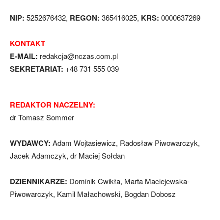
NIP:
5252676432,
REGON:
365416025,
KRS:
0000637269
KONTAKT
E-MAIL:
redakcja@nczas.com.pl
SEKRETARIAT:
+48 731 555 039
REDAKTOR NACZELNY:
dr Tomasz Sommer
WYDAWCY:
Adam Wojtasiewicz, Radosław Piwowarczyk,
Jacek Adamczyk, dr Maciej Sołdan
DZIENNIKARZE:
Dominik Cwikła, Marta Maciejewska-
Piwowarczyk, Kamil Małachowski, Bogdan Dobosz