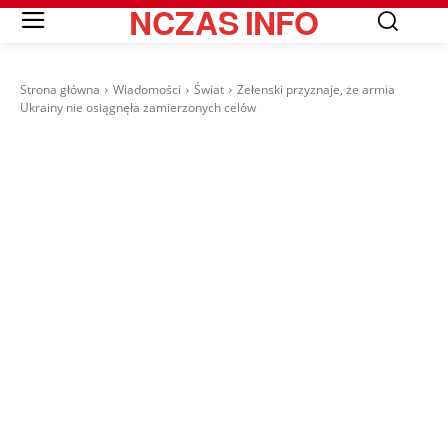
NCZAS
INFO
Strona główna
Wiadomości
Świat
Zełenski przyznaje, że armia
Ukrainy nie osiągnęła zamierzonych celów