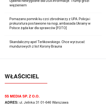
Ujawnili niewygodne dla USA informacje. Trump grozi
więzieniem
Pomazano pomnik ku czci zbrodniarzy z UPA. Policja i
prokuratura postawione na nogi, ambasada Ukrainy w
Polsce żąda kar dla sprawców [FOTO]
Skandaliczny apel Terlikowskiego. Chce wyrzucać
mundurowych z list Korony Brauna
WŁAŚCICIEL
5S MEDIA SP. Z O.O.
ADRES:
ul. Jelinka 31 01-646 Warszawa