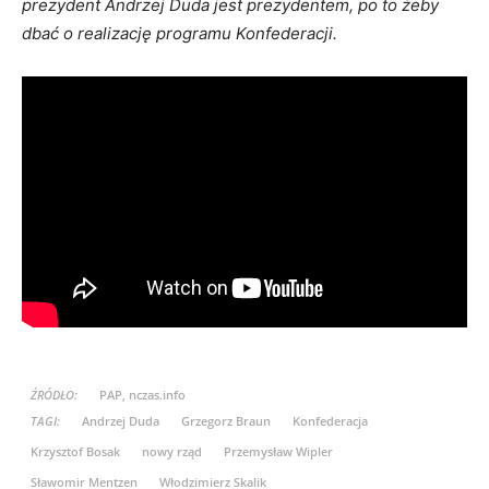
prezydent Andrzej Duda jest prezydentem, po to żeby
dbać o realizację programu Konfederacji.
ŹRÓDŁO:
PAP, nczas.info
TAGI:
Andrzej Duda
Grzegorz Braun
Konfederacja
Krzysztof Bosak
nowy rząd
Przemysław Wipler
Sławomir Mentzen
Włodzimierz Skalik