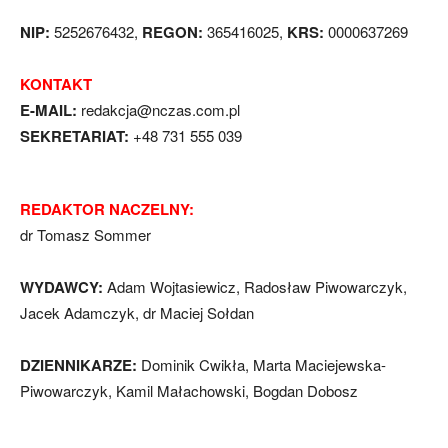
NIP:
5252676432,
REGON:
365416025,
KRS:
0000637269
KONTAKT
E-MAIL:
redakcja@nczas.com.pl
SEKRETARIAT:
+48 731 555 039
REDAKTOR NACZELNY:
dr Tomasz Sommer
WYDAWCY:
Adam Wojtasiewicz, Radosław Piwowarczyk,
Jacek Adamczyk, dr Maciej Sołdan
DZIENNIKARZE:
Dominik Cwikła, Marta Maciejewska-
Piwowarczyk, Kamil Małachowski, Bogdan Dobosz