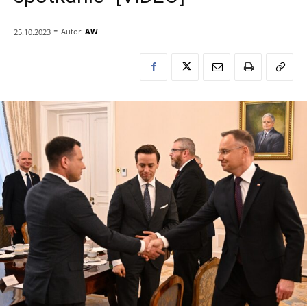
-
Autor:
AW
25.10.2023