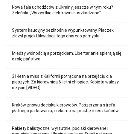
Nowa fala uchodźców z Ukrainy jeszcze w tym roku?
Zeleński: „Wszystkie elektrownie uszkodzone”
System kaucyjny bezlitośnie wypunktowany. Płaczek
złożył projekt likwidacji tego chorego pomysłu
Między wolnością a porządkiem. Libertarianie spierają się
o rolę państwa
31-letnia miss z Kalifornii potrącona na przejściu dla
pieszych. Za kierownicą 6-letni chłopiec. Kobieta walczy
o życie [VIDEO]
Kraków znowu dociska kierowców. Poszerzona strefa
płatnego parkowania, rzekomo na prośbę mieszkańców
Rakiety balistyczne, wyrzutnie, pociski kierowane i
amunicja kasetowa. Ukraina kupiła od Turcji potężny