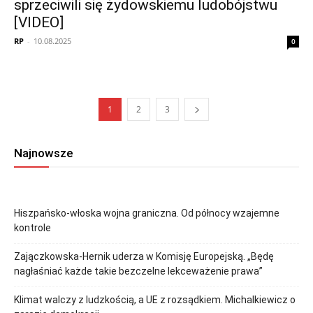
sprzeciwili się żydowskiemu ludobójstwu
[VIDEO]
RP
-
10.08.2025
0
1
2
3
Najnowsze
Hiszpańsko-włoska wojna graniczna. Od północy wzajemne
kontrole
Zajączkowska-Hernik uderza w Komisję Europejską. „Będę
nagłaśniać każde takie bezczelne lekceważenie prawa”
Klimat walczy z ludzkością, a UE z rozsądkiem. Michalkiewicz o