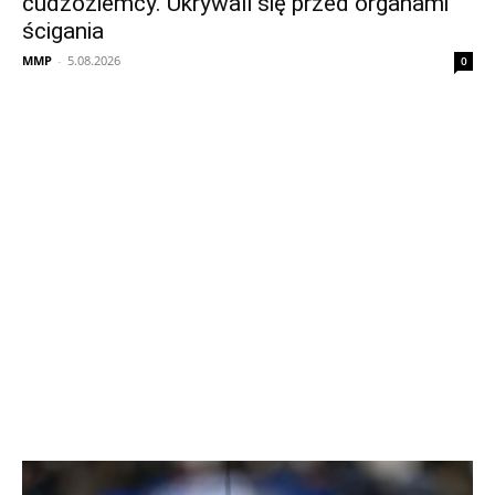
cudzoziemcy. Ukrywali się przed organami
ścigania
MMP
-
5.08.2026
0