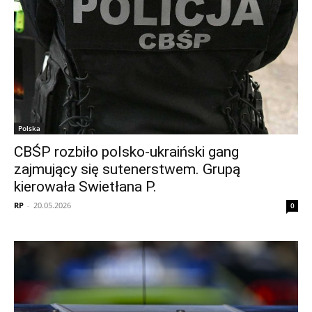
Polska
CBŚP rozbiło polsko-ukraiński gang
zajmujący się sutenerstwem. Grupą
kierowała Swietłana P.
RP
-
20.05.2026
0