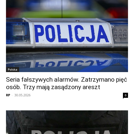
Polska
Seria fałszywych alarmów. Zatrzymano pięć
osób. Trzy mają zasądzony areszt
RP
-
30.05.2026
0