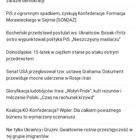
zarazie demokracji
PiS z ogromnym spadkiem, zyskują Konfederacje. Formacja
Morawieckiego w Sejmie [SONDAŻ]
Bocheński przedstawił postulat ws. Ukraińców. Bosak i Fritz
ostro wypunktowali polityka PiS. „Nieszczęsny maślarzu”
Dolnośląskie. 15-latek w ciężkim stanie po ataku ostrym
przedmiotem
Senat USA przegłosował tzw. ustawę Grahama. Dokument
przewiduje mocne uderzenie w Rosje i Iran
Gloryfikacja ludobójców trwa. „Wołyń Pride”, kult rezunów i
milczenie Polski. „Czas na rachunek krzywd”
Koalicja KO-Konfederacja? Wipler: Dla całkiem poważnego
biznesu to wymarzony scenariusz
Nie tylko Ukraińcy i Gruzini. Gwałtownie rośnie przestępczość w
tej grupie imigrantów