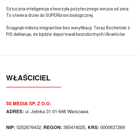
Sztuczna inteligencja stworzyła pożytecznego wirusa od zera.
To otwiera drzwi do SUPERbroni biologicznej
Ściągnęli miliony imigrantów bez weryfikacji. Teraz Bocheński z
PiS deklaruje, że będzie deportował bezrobotnych Ukraińców
WŁAŚCICIEL
5S MEDIA SP. Z O.O.
ADRES:
ul. Jelinka 31 01-646 Warszawa
NIP:
5252676432,
REGON:
365416025,
KRS:
0000637269