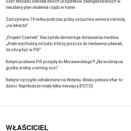
Szef Mosadu odwołał dwóch urzędników zaangażowanych w
nieudany plan obalenia rządu w Iranie
Zatrzymano 19-latka podczas próby oszustwa seniora metodą
„na lekarza”
„Projekt Czarnek”. Kaczyński dementuje doniesienia mediów.
„Ataki wychodzą od ludzi, którzy jeszcze do niedawna udawali,
że chcą być w PiS”
Kolejni posłowie PiS przejdą do Morawieckiego?! „Na wciśnięcie
guzika zrobią »coming out«”
Kolejne szczątki odnalezione na Wołyniu. Blisko połowa ofiar to
dzieci. Najmłodsze miały kilka miesięcy [FOTO]
WŁAŚCICIEL