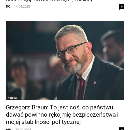
DC
-
14.04.2025
0
Polska
Grzegorz Braun: To jest coś, co państwu
dawać powinno rękojmię bezpieczeństwa i
mojej stabilności politycznej
AW
-
13.04.2025
0