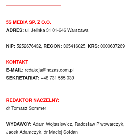
5S MEDIA SP. Z O.O.
ADRES:
ul. Jelinka 31 01-646 Warszawa
NIP:
5252676432,
REGON:
365416025,
KRS:
0000637269
KONTAKT
E-MAIL:
redakcja@nczas.com.pl
SEKRETARIAT:
+48 731 555 039
REDAKTOR NACZELNY:
dr Tomasz Sommer
WYDAWCY:
Adam Wojtasiewicz, Radosław Piwowarczyk,
Jacek Adamczyk, dr Maciej Sołdan