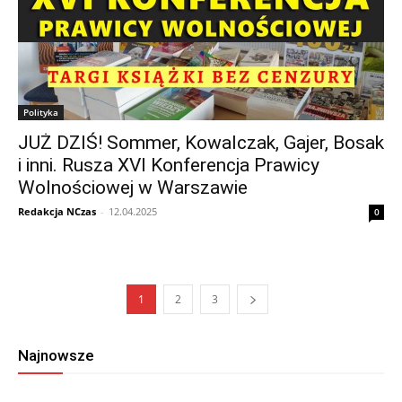
Polityka
JUŻ DZIŚ! Sommer, Kowalczak, Gajer, Bosak
i inni. Rusza XVI Konferencja Prawicy
Wolnościowej w Warszawie
Redakcja NCzas
-
12.04.2025
0
1
2
3
Najnowsze