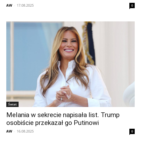
AW
-
17.08.2025
0
Świat
Melania w sekrecie napisała list. Trump
osobiście przekazał go Putinowi
AW
-
16.08.2025
0