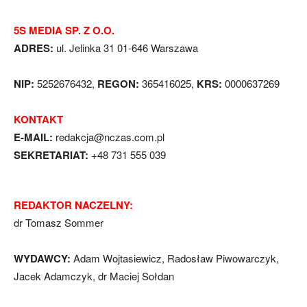
5S MEDIA SP. Z O.O.
ADRES:
ul. Jelinka 31 01-646 Warszawa
NIP:
5252676432,
REGON:
365416025,
KRS:
0000637269
KONTAKT
E-MAIL:
redakcja@nczas.com.pl
SEKRETARIAT:
+48 731 555 039
REDAKTOR NACZELNY:
dr Tomasz Sommer
WYDAWCY:
Adam Wojtasiewicz, Radosław Piwowarczyk,
Jacek Adamczyk, dr Maciej Sołdan