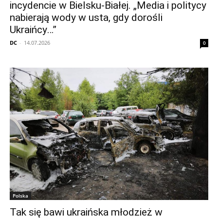
incydencie w Bielsku-Białej. „Media i politycy
nabierają wody w usta, gdy dorośli
Ukraińcy…”
DC
-
14.07.2026
0
Polska
Tak się bawi ukraińska młodzież w