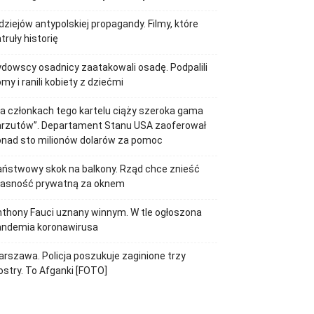
dziejów antypolskiej propagandy. Filmy, które
truły historię
dowscy osadnicy zaatakowali osadę. Podpalili
my i ranili kobiety z dziećmi
a członkach tego kartelu ciąży szeroka gama
arzutów”. Departament Stanu USA zaoferował
onad sto milionów dolarów za pomoc
ństwowy skok na balkony. Rząd chce znieść
łasność prywatną za oknem
thony Fauci uznany winnym. W tle ogłoszona
andemia koronawirusa
rszawa. Policja poszukuje zaginione trzy
ostry. To Afganki [FOTO]