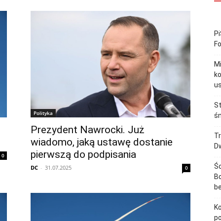
Pi
F
M
ko
u
St
Polityka
śm
Prezydent Nawrocki. Już
Tr
wiadomo, jaką ustawę dostanie
Dw
pierwszą do podpisania
0
Śc
DC
-
31.07.2025
0
Bo
b
Ko
p