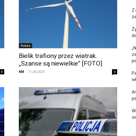
Z 
za
Ży
do
Polska
„N
z
Bielik trafiony przez wiatrak.
p
„Szanse są niewielkie” [FOTO]
KM
-
11.04.2025
0
0
Pa
w
An
p
Wa
si