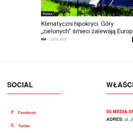
Polska
Klimatyczni hipokryci. Góry
„zielonych” śmieci zalewają Euro
KM
-
23.03.2025
SOCIAL
WŁAŚCI
5S MEDIA SP
Facebook
ADRES:
ul. 
Twitter