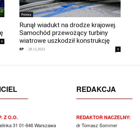
Polska
Runął wiadukt na drodze krajowej.
pę
Samochód przewożący turbiny
wiatrowe uszkodził konstrukcję
0
RP
-
28.12.2023
0
CIEL
REDAKCJA
. Z O.O.
REDAKTOR NACZELNY:
Jelinka 31 01-646 Warszawa
dr Tomasz Sommer