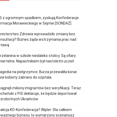
S z ogromnym spadkiem, zyskują Konfederacje.
ormacja Morawieckiego w Sejmie [SONDAŻ]
inisterstwo Zdrowia wprowadziło zmiany bez
nsultacji? Biznes żąda wstrzymania prac nad
stawą
rzelanina w szkole niedaleko stolicy. Są ofiary
iertelne. Napastnikiem był nastoletni uczeń
agedia na pielgrzymce. Burza przewaliła konar.
ie kobiety zabrano do szpitala
iągnęli miliony imigrantów bez weryfikacji. Teraz
cheński z PiS deklaruje, że będzie deportował
ezrobotnych Ukraińców
alicja KO-Konfederacja? Wipler: Dla całkiem
oważnego biznesu to wymarzony scenariusz