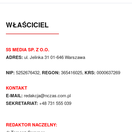
WŁAŚCICIEL
5S MEDIA SP. Z O.O.
ADRES:
ul. Jelinka 31 01-646 Warszawa
NIP:
5252676432,
REGON:
365416025,
KRS:
0000637269
KONTAKT
E-MAIL:
redakcja@nczas.com.pl
SEKRETARIAT:
+48 731 555 039
REDAKTOR NACZELNY: