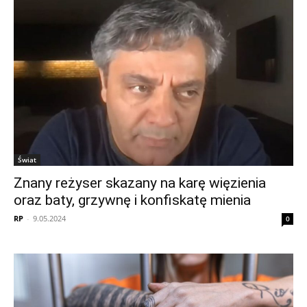
Świat
Znany reżyser skazany na karę więzienia
oraz baty, grzywnę i konfiskatę mienia
RP
-
9.05.2024
0