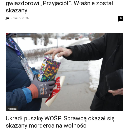
gwiazdorowi „Przyjaciół”. Właśnie został
skazany
JA
-
14.05.2026
0
Polska
Ukradł puszkę WOŚP. Sprawcą okazał się
skazany morderca na wolności