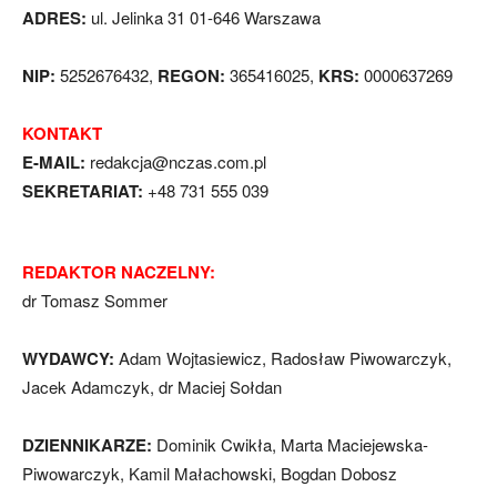
ADRES:
ul. Jelinka 31 01-646 Warszawa
NIP:
5252676432,
REGON:
365416025,
KRS:
0000637269
KONTAKT
E-MAIL:
redakcja@nczas.com.pl
SEKRETARIAT:
+48 731 555 039
REDAKTOR NACZELNY:
dr Tomasz Sommer
WYDAWCY:
Adam Wojtasiewicz, Radosław Piwowarczyk,
Jacek Adamczyk, dr Maciej Sołdan
DZIENNIKARZE:
Dominik Cwikła, Marta Maciejewska-
Piwowarczyk, Kamil Małachowski, Bogdan Dobosz