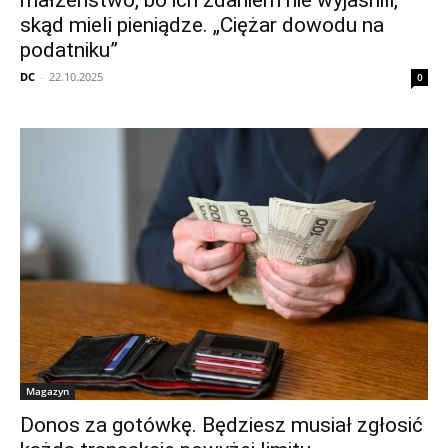
małżeństwo, bo ich zdaniem nie wyjaśnili,
skąd mieli pieniądze. „Ciężar dowodu na
podatniku”
DC
-
22.10.2025
0
Magazyn
Donos za gotówkę. Będziesz musiał zgłosić