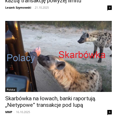
każdą transakcję powyżej limitu
Leszek Szymowski
-
21.10.2025
0
Polska
Skarbówka na łowach, banki raportują.
„Nietypowe” transakcje pod lupą
MMP
-
16.10.2025
0