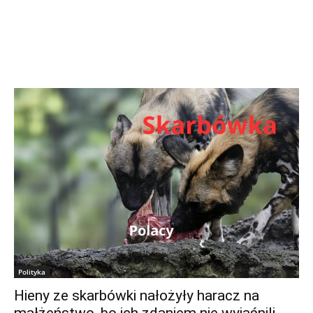
Polityka
Hieny ze skarbówki nałożyły haracz na