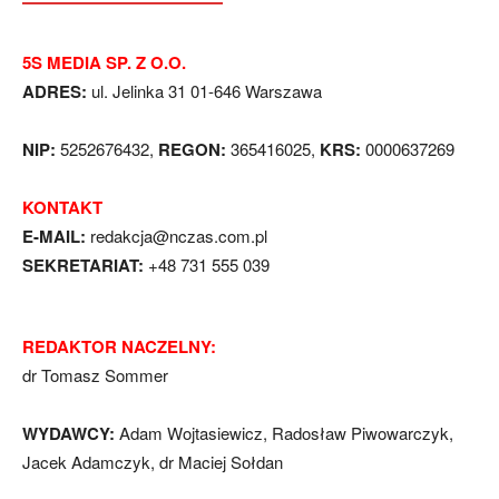
5S MEDIA SP. Z O.O.
ADRES:
ul. Jelinka 31 01-646 Warszawa
NIP:
5252676432,
REGON:
365416025,
KRS:
0000637269
KONTAKT
E-MAIL:
redakcja@nczas.com.pl
SEKRETARIAT:
+48 731 555 039
REDAKTOR NACZELNY:
dr Tomasz Sommer
WYDAWCY:
Adam Wojtasiewicz, Radosław Piwowarczyk,
Jacek Adamczyk, dr Maciej Sołdan