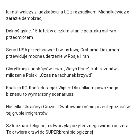
Klimat walczy z ludzkością, a UE z rozsądkiem. Michalkiewicz o
zarazie demokracji
Dolnośląskie. 15-latek w ciężkim stanie po ataku ostrym
przedmiotem
Senat USA przegłosował tzw. ustawę Grahama. Dokument
przewiduje mocne uderzenie w Rosje i Iran
Gloryfikacja ludobójców trwa. „Wołyń Pride”, kult rezunów i
milczenie Polski. „Czas na rachunek krzywd”
Koalicja KO-Konfederacja? Wipler: Dla całkiem poważnego
biznesu to wymarzony scenariusz
Nie tylko Ukraińcy i Gruzini. Gwałtownie rośnie przestępczość w
tej grupie imigrantów
Sztuczna inteligencja stworzyła pożytecznego wirusa od zera.
To otwiera drzwi do SUPERbroni biologicznej