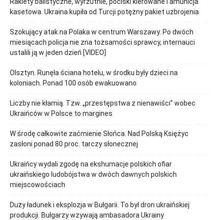
Rakiety balistyczne, wyrzutnie, pociski kierowane i amunicja
kasetowa. Ukraina kupiła od Turcji potężny pakiet uzbrojenia
Szokujący atak na Polaka w centrum Warszawy. Po dwóch
miesiącach policja nie zna tożsamości sprawcy, internauci
ustalili ją w jeden dzień [VIDEO]
Olsztyn. Runęła ściana hotelu, w środku były dzieci na
koloniach. Ponad 100 osób ewakuowano
Liczby nie kłamią. Tzw. „przestępstwa z nienawiści” wobec
Ukraińców w Polsce to margines
W środę całkowite zaćmienie Słońca. Nad Polską Księżyc
zasłoni ponad 80 proc. tarczy słonecznej
Ukraińcy wydali zgodę na ekshumacje polskich ofiar
ukraińskiego ludobójstwa w dwóch dawnych polskich
miejscowościach
Duży ładunek i eksplozja w Bułgarii. To był dron ukraińskiej
produkcji. Bułgarzy wzywają ambasadora Ukrainy