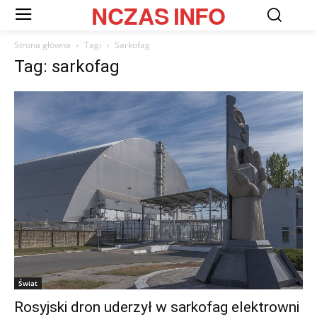
NCZAS
INFO
Strona główna
Tagi
Sarkofag
Tag: sarkofag
Świat
Rosyjski dron uderzył w sarkofag elektrowni