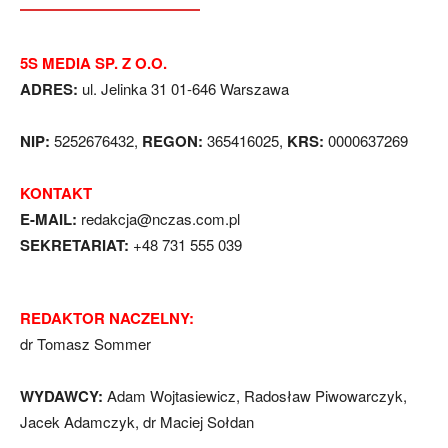
5S MEDIA SP. Z O.O.
ADRES:
ul. Jelinka 31 01-646 Warszawa
NIP:
5252676432,
REGON:
365416025,
KRS:
0000637269
KONTAKT
E-MAIL:
redakcja@nczas.com.pl
SEKRETARIAT:
+48 731 555 039
REDAKTOR NACZELNY:
dr Tomasz Sommer
WYDAWCY:
Adam Wojtasiewicz, Radosław Piwowarczyk,
Jacek Adamczyk, dr Maciej Sołdan