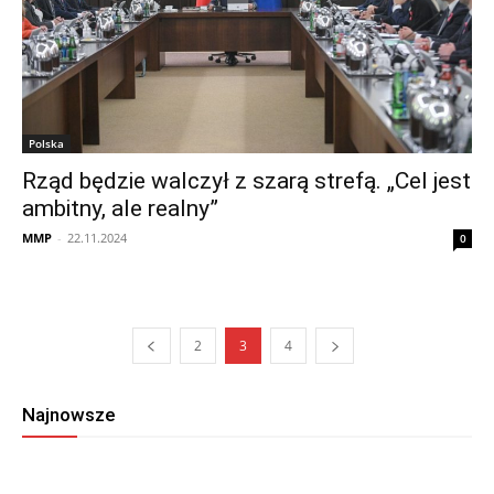
Polska
Rząd będzie walczył z szarą strefą. „Cel jest
ambitny, ale realny”
MMP
-
22.11.2024
0
2
3
4
Najnowsze