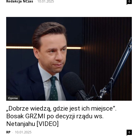
Redakcja NCzas
-
10.01.2025
0
Opinie
„Dobrze wiedzą, gdzie jest ich miejsce”.
Bosak GRZMI po decyzji rządu ws.
Netanjahu [VIDEO]
RP
-
10.01.2025
0