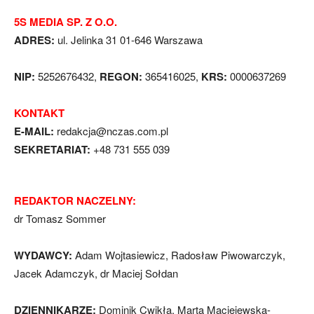
5S MEDIA SP. Z O.O.
ADRES:
ul. Jelinka 31 01-646 Warszawa
NIP:
5252676432,
REGON:
365416025,
KRS:
0000637269
KONTAKT
E-MAIL:
redakcja@nczas.com.pl
SEKRETARIAT:
+48 731 555 039
REDAKTOR NACZELNY:
dr Tomasz Sommer
WYDAWCY:
Adam Wojtasiewicz, Radosław Piwowarczyk,
Jacek Adamczyk, dr Maciej Sołdan
DZIENNIKARZE:
Dominik Cwikła, Marta Maciejewska-