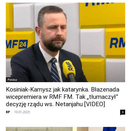
Polska
Kosiniak-Kamysz jak katarynka. Błazenada
wicepremiera w RMF FM. Tak „tłumaczył”
decyzję rządu ws. Netanjahu [VIDEO]
RP
-
10.01.2025
0