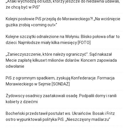
„Ataki wychodzą od ludzi, którzy jeszcze do niedawna udawali,
że chcą być w PiS”
Kolejni posłowie PiS przejdą do Morawieckiego?! „Na wciśnięcie
guzika zrobią »coming out«”
Kolejne szczątki odnalezione na Wołyniu. Blisko połowa ofiar to
dzieci. Najmłodsze miały kilka miesięcy [FOTO]
„Zanieczyszczenie, które należy ograniczyć”. Sąd nakazał
Mecie zapłatę kilkuset milionów dolarów. Koncern zapowiada
odwołanie
PiS z ogromnym spadkiem, zyskują Konfederacje. Formacja
Morawieckiego w Sejmie [SONDAŻ]
Żydowscy osadnicy zaatakowali osadę. Podpalili domy i ranili
kobiety z dziećmi
Bocheński przedstawił postulat ws. Ukraińców. Bosak i Fritz
ostro wypunktowali polityka PiS. „Nieszczęsny maślarzu”