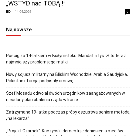
„WSTYD nad TOBĄ!!”
BD
-
14.04.2026
0
Najnowsze
Pościg za 14-latkiem w Białymstoku. Mandat 5 tys. zł to teraz
najmniejszy problem jego matki
Nowy sojusz militarny na Bliskim Wschodzie. Arabia Saudyjska,
Pakistan i Turcja podpisały umowę
Szef Mosadu odwołał dwóch urzędników zaangażowanych w
nieudany plan obalenia rządu w Iranie
Zatrzymano 19-latka podczas próby oszustwa seniora metodą
„na lekarza”
„Projekt Czarnek”. Kaczyński dementuje doniesienia mediów.