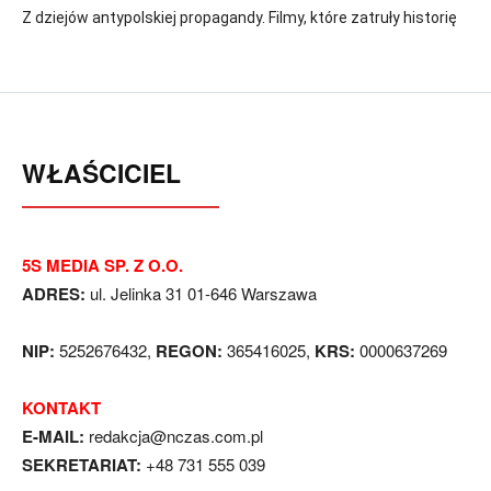
Z dziejów antypolskiej propagandy. Filmy, które zatruły historię
WŁAŚCICIEL
5S MEDIA SP. Z O.O.
ADRES:
ul. Jelinka 31 01-646 Warszawa
NIP:
5252676432,
REGON:
365416025,
KRS:
0000637269
KONTAKT
E-MAIL:
redakcja@nczas.com.pl
SEKRETARIAT:
+48 731 555 039