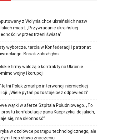
putowany z Wołynia chce ukraińskich nazw
lskich miast. „Przywracanie ukraińskiej
ecności w przestrzeni świata”
sty wyborcze, tarcia w Konfederacji i patronat
wrockiego. Bosak zabrał głos
lskie firmy walczą o kontrakty na Ukrainie.
mimo wojny i korupcji
-letni Polak zmarł po interwencji niemieckiej
licji. „Wiele pytań pozostaje bez odpowiedzi”
we wątki w aferze Szpitala Południowego. „To
 prostu konfabulacje pana Kacprzyka, do jakich,
aje się, ma skłonność”
ryka w czołówce postępu technologicznego, ale
złym tego słowa znaczeniu