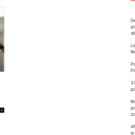
De
po
ob
Li
Na
Po
Po
37
po
No
po
0
zd
Af
w 