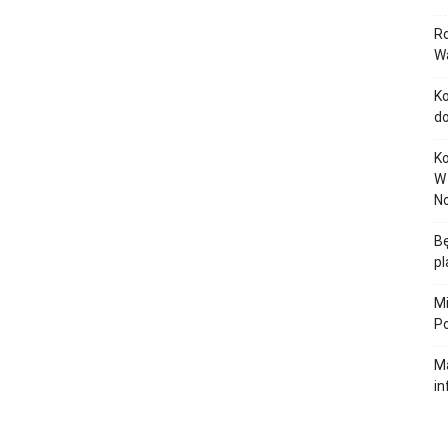
Ro
Wa
Ko
do
Ko
W 
N
B
pl
Mi
Po
Ma
in