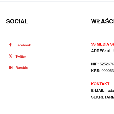
SOCIAL
WŁAŚCI
5S MEDIA SP
Facebook
ADRES:
ul. 
Twitter
NIP:
5252676
Rumble
KRS:
000063
KONTAKT
E-MAIL:
red
SEKRETARI