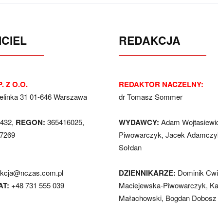
CIEL
REDAKCJA
. Z O.O.
REDAKTOR NACZELNY:
Jelinka 31 01-646 Warszawa
dr Tomasz Sommer
432,
REGON:
365416025,
WYDAWCY:
Adam Wojtasiewi
7269
Piwowarczyk, Jacek Adamczyk
Sołdan
akcja@nczas.com.pl
DZIENNIKARZE:
Dominik Cwi
AT:
+48 731 555 039
Maciejewska-Piwowarczyk, Ka
Małachowski, Bogdan Dobosz