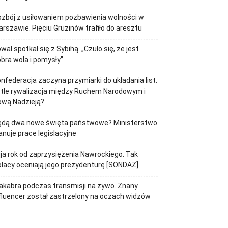
zbój z usiłowaniem pozbawienia wolności w
rszawie. Pięciu Gruzinów trafiło do aresztu
wal spotkał się z Sybihą. „Czuło się, że jest
bra wola i pomysły”
nfederacja zaczyna przymiarki do układania list.
tle rywalizacja między Ruchem Narodowym i
ową Nadzieją?
ędą dwa nowe święta państwowe? Ministerstwo
anuje prace legislacyjne
ja rok od zaprzysiężenia Nawrockiego. Tak
lacy oceniają jego prezydenturę [SONDAŻ]
kabra podczas transmisji na żywo. Znany
fluencer został zastrzelony na oczach widzów