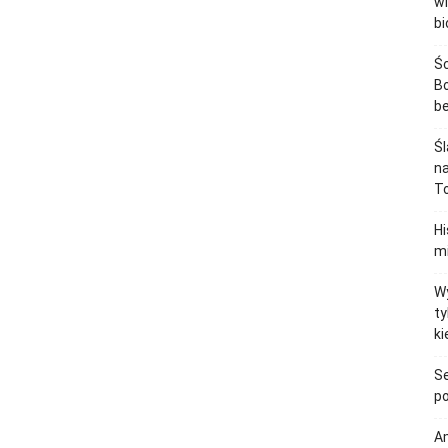
wi
bi
Śc
Bo
b
Śl
na
To
H
mi
Wy
ty
ki
Se
po
Am