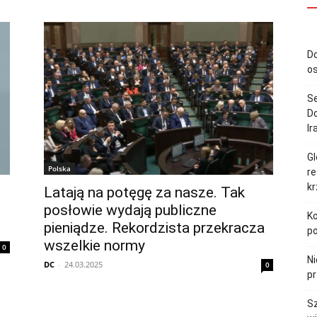
Do
o
S
Do
Ir
Gl
Polska
re
k
Latają na potęgę za nasze. Tak
posłowie wydają publiczne
Ko
pieniądze. Rekordzista przekracza
p
wszelkie normy
0
Ni
DC
-
24.03.2025
0
pr
Sz