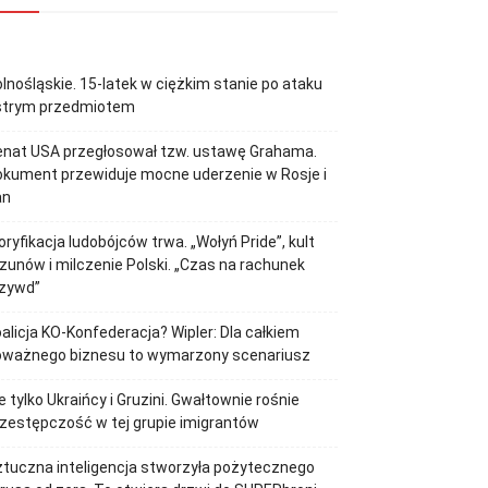
lnośląskie. 15-latek w ciężkim stanie po ataku
strym przedmiotem
enat USA przegłosował tzw. ustawę Grahama.
kument przewiduje mocne uderzenie w Rosje i
an
oryfikacja ludobójców trwa. „Wołyń Pride”, kult
zunów i milczenie Polski. „Czas na rachunek
rzywd”
alicja KO-Konfederacja? Wipler: Dla całkiem
oważnego biznesu to wymarzony scenariusz
e tylko Ukraińcy i Gruzini. Gwałtownie rośnie
zestępczość w tej grupie imigrantów
tuczna inteligencja stworzyła pożytecznego