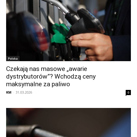
Polska
Czekają nas masowe „awarie
dystrybutorów”? Wchodzą ceny
maksymalne za paliwo
KM
-
31.03.2026
0