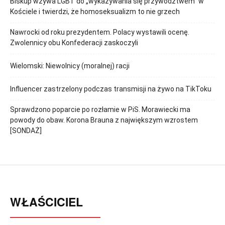
Biskup wzywa LGBT do „wykazywania się przywództwem” w
Kościele i twierdzi, że homoseksualizm to nie grzech
Nawrocki od roku prezydentem. Polacy wystawili ocenę.
Zwolennicy obu Konfederacji zaskoczyli
Wielomski: Niewolnicy (moralnej) racji
Influencer zastrzelony podczas transmisji na żywo na TikToku
Sprawdzono poparcie po rozłamie w PiS. Morawiecki ma
powody do obaw. Korona Brauna z największym wzrostem
[SONDAŻ]
WŁAŚCICIEL