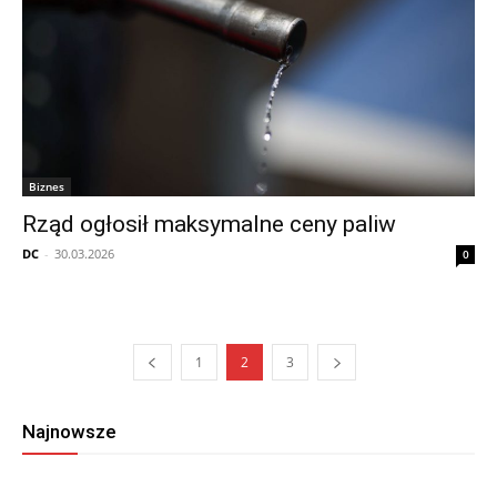
Biznes
Rząd ogłosił maksymalne ceny paliw
DC
-
30.03.2026
0
1
2
3
Najnowsze