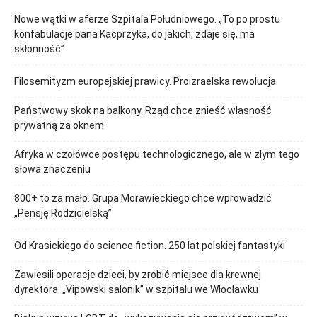
Nowe wątki w aferze Szpitala Południowego. „To po prostu
konfabulacje pana Kacprzyka, do jakich, zdaje się, ma
skłonność”
Filosemityzm europejskiej prawicy. Proizraelska rewolucja
Państwowy skok na balkony. Rząd chce znieść własność
prywatną za oknem
Afryka w czołówce postępu technologicznego, ale w złym tego
słowa znaczeniu
800+ to za mało. Grupa Morawieckiego chce wprowadzić
„Pensję Rodzicielską”
Od Krasickiego do science fiction. 250 lat polskiej fantastyki
Zawiesili operacje dzieci, by zrobić miejsce dla krewnej
dyrektora. „Vipowski salonik” w szpitalu we Włocławku