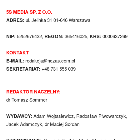
5S MEDIA SP. Z O.O.
ADRES:
ul. Jelinka 31 01-646 Warszawa
NIP:
5252676432,
REGON:
365416025,
KRS:
0000637269
KONTAKT
E-MAIL:
redakcja@nczas.com.pl
SEKRETARIAT:
+48 731 555 039
REDAKTOR NACZELNY:
dr Tomasz Sommer
WYDAWCY:
Adam Wojtasiewicz, Radosław Piwowarczyk,
Jacek Adamczyk, dr Maciej Sołdan