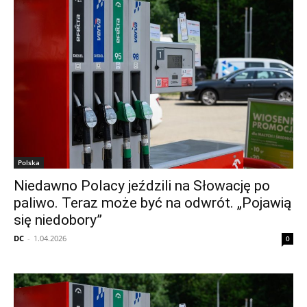
Polska
Niedawno Polacy jeździli na Słowację po
paliwo. Teraz może być na odwrót. „Pojawią
się niedobory”
DC
-
1.04.2026
0