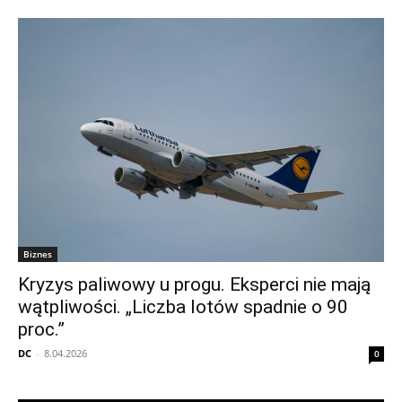
Biznes
Kryzys paliwowy u progu. Eksperci nie mają
wątpliwości. „Liczba lotów spadnie o 90
proc.”
DC
-
8.04.2026
0