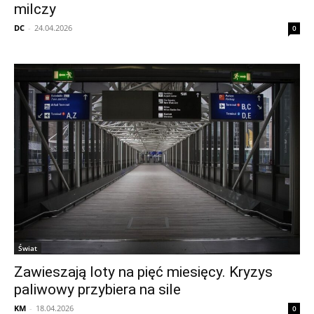
milczy
DC
-
24.04.2026
0
Świat
Zawieszają loty na pięć miesięcy. Kryzys
paliwowy przybiera na sile
KM
-
18.04.2026
0