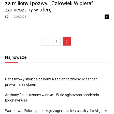
za miliony i pozwy. „Człowiek Wiplera”
zamieszany w aferę
SG
-
19.03.2024
0
1
2
Najnowsze
Państwowy skok na balkony. Rząd chce znieść własność
prywatną za oknem
Anthony Fauci uznany winnym. W tle ogłoszona pandemia
koronawirusa
Warszawa. Policja poszukuje zaginione trzy siostry. To Afganki