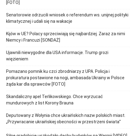
[FOTO]
Senatorowie odrzucili wniosek o referendum ws. unijnej polityki
klimatycznej i udali się na wakacje
Kijów w UE? Polacy sprzeciwiają się najbardziej. Zaraz za nimi
Niemcy i Francuzi [SONDAŻ]
Ujawnili niewygodne dla USA informacje. Trump grozi
więzieniem
Pomazano pomnik ku czci zbrodniarzy z UPA. Policja i
prokuratura postawione na nogi, ambasada Ukrainy w Polsce
żąda kar dla sprawców [FOTO]
Skandaliczny apel Terlikowskiego. Chce wyrzucać
mundurowych z list Korony Brauna
Deputowany z Wołynia chce ukraińskich nazw polskich miast.
„Przywracanie ukraińskiej obecności w przestrzeni świata”
Silne gradobicie uszkodziło dachy budynków na Warmii [VIDEO]