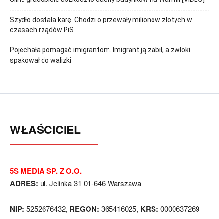
Szydło dostała karę. Chodzi o przewały milionów złotych w
czasach rządów PiS
Pojechała pomagać imigrantom. Imigrant ją zabił, a zwłoki
spakował do walizki
WŁAŚCICIEL
5S MEDIA SP. Z O.O.
ADRES:
ul. Jelinka 31 01-646 Warszawa
NIP:
5252676432,
REGON:
365416025,
KRS:
0000637269