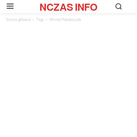
NCZAS
INFO
Strona główna
Tagi
Michał Połuboczek